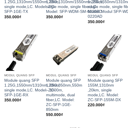
1.25G,1310nm/1550nm,20km,
1.25G,1310nm/1550nmn,20km,
1.25G,1550nm/1310n
single mode,LC. Model: ZC-
single mode, single fiber,LC .
single mode, single fi
SFP-1GE-TX
Model: SFP-WDM-SM-0220BD
Model: Modul SFP-W
0220AD
350.000
₫
350.000
₫
350.000
₫
MODUL QUANG SFP
MODUL QUANG SFP
MODUL QUANG SFP
Module quang SFP
Module quang SFP
Module quang SFP
1.25G,1550nm/1310nm,20km,
1.25G,850nm,550m
155M,1310nm
single mode,LC. Model: ZC-
– 1000m,
,20km, single
SFP-1GE-RX
multimode, dual
mode,LC. Model:
fiber,LC. Model:
ZC-SFP-155M-DX
350.000
₫
ZC-SFP-1GE-
220.000
₫
850nm
550.000
₫