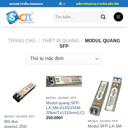
Skip
to
Tìm
content
kiếm:
TRANG CHỦ
/
THIẾT BỊ QUANG
/
MODUL QUANG
SFP
MODUL QUANG SFP
Modul quang SFP-
LX-SM-0120/155M-
20km/Tx1310nm(LC)
MODUL QUANG SFP
250.000
₫
Mô-đun
MODUL QUANG SFP
Modul SFP-LX-SM-
quang1.25G