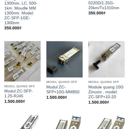
0220D/1.25G-
1300nm, LC, 500-
20km/Tx1310nm
1km. Moudle MM
1300nm. Model:
350.000
₫
ZC-SFP-1GE-
1300nm
350.000
₫
MODUL QUANG SFP
MODUL QUANG SFP
MODUL QUANG SFP
Modul ZC-
Module quang 10G
Modul ZC-SFP-
SFP+10G-MM850
Zincom , model:
1.25-RJ45
ZC-SFP+10-20
1.500.000
₫
1.500.000
₫
1.500.000
₫