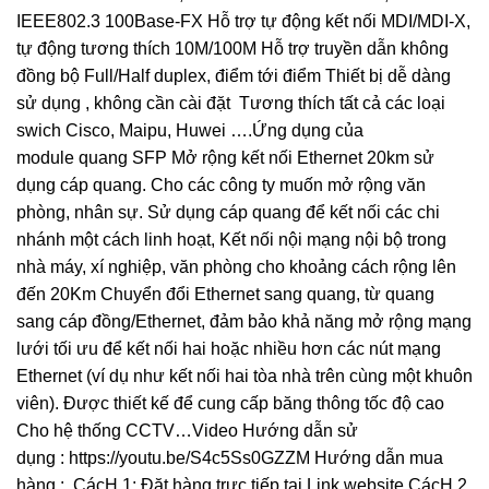
IEEE802.3 100Base-FX Hỗ trợ tự động kết nối MDI/MDI-X,
tự động tương thích 10M/100M Hỗ trợ truyền dẫn không
đồng bộ Full/Half duplex, điểm tới điểm Thiết bị dễ dàng
sử dụng , không cần cài đặt Tương thích tất cả các loại
swich Cisco, Maipu, Huwei ….Ứng dụng của
module quang SFP Mở rộng kết nối Ethernet 20km sử
dụng cáp quang. Cho các công ty muốn mở rộng văn
phòng, nhân sự. Sử dụng cáp quang để kết nối các chi
nhánh một cách linh hoạt, Kết nối nội mạng nội bộ trong
nhà máy, xí nghiệp, văn phòng cho khoảng cách rộng lên
đến 20Km Chuyển đổi Ethernet sang quang, từ quang
sang cáp đồng/Ethernet, đảm bảo khả năng mở rộng mạng
lưới tối ưu để kết nối hai hoặc nhiều hơn các nút mạng
Ethernet (ví dụ như kết nối hai tòa nhà trên cùng một khuôn
viên). Được thiết kế để cung cấp băng thông tốc độ cao
Cho hệ thống CCTV…Video Hướng dẫn sử
dụng : https://youtu.be/S4c5Ss0GZZM Hướng dẫn mua
hàng : CácH 1: Đặt hàng trực tiếp tại Link website CácH 2