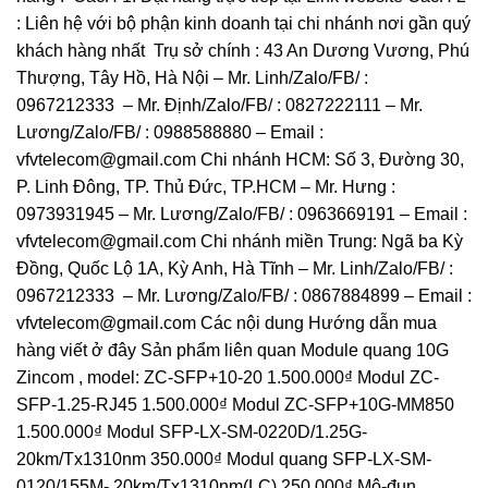
: Liên hệ với bộ phận kinh doanh tại chi nhánh nơi gần quý
khách hàng nhất Trụ sở chính : 43 An Dương Vương, Phú
Thượng, Tây Hồ, Hà Nội – Mr. Linh/Zalo/FB/ :
0967212333 – Mr. Định/Zalo/FB/ : 0827222111 – Mr.
Lương/Zalo/FB/ : 0988588880 – Email :
vfvtelecom@gmail.com Chi nhánh HCM: Số 3, Đường 30,
P. Linh Đông, TP. Thủ Đức, TP.HCM – Mr. Hưng :
0973931945 – Mr. Lương/Zalo/FB/ : 0963669191 – Email :
vfvtelecom@gmail.com Chi nhánh miền Trung: Ngã ba Kỳ
Đồng, Quốc Lộ 1A, Kỳ Anh, Hà Tĩnh – Mr. Linh/Zalo/FB/ :
0967212333 – Mr. Lương/Zalo/FB/ : 0867884899 – Email :
vfvtelecom@gmail.com Các nội dung Hướng dẫn mua
hàng viết ở đây Sản phẩm liên quan Module quang 10G
Zincom , model: ZC-SFP+10-20 1.500.000₫ Modul ZC-
SFP-1.25-RJ45 1.500.000₫ Modul ZC-SFP+10G-MM850
1.500.000₫ Modul SFP-LX-SM-0220D/1.25G-
20km/Tx1310nm 350.000₫ Modul quang SFP-LX-SM-
0120/155M- 20km/Tx1310nm(LC) 250.000₫ Mô-đun