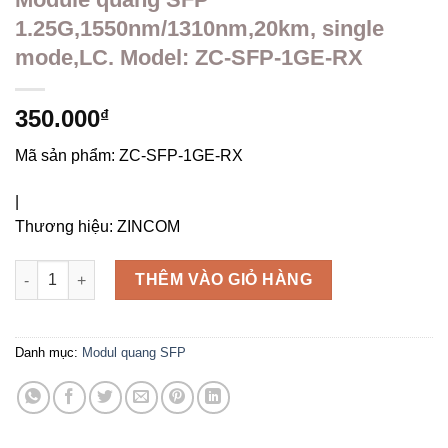
1.25G,1550nm/1310nm,20km, single
mode,LC. Model: ZC-SFP-1GE-RX
350.000
₫
Mã sản phẩm:
ZC-SFP-1GE-RX
|
Thương hiệu:
ZINCOM
Module quang SFP 1.25G,1550nm/1310nm,20km, single mode,L
THÊM VÀO GIỎ HÀNG
Danh mục:
Modul quang SFP