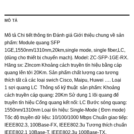
MÔ TẢ
Mô tả Chi tiết thông tin Đánh giá Giới thiệu chung về sản
phẩm: Module quang SFP
1GE,1550nm/1310nm,20km,single mode, single fiber,LC,
(dùng cho thiết bị chuyển mạch). Model: ZC-SFP-1GE-RX.
Hãng sx: ZIncom Khoảng cách truyền tín hiệu bằng cáp
quang lên tới 20Km. Sản phẩm chất lượng cao tương
thích tất cả các loại swich Cisco, Maipu, Huwei …. Loại
1 sợi quang LC Thông số kỹ thuật sản phẩm: Khoảng
cách truyền cáp quang: 20Km Sử dụng 1 lõi quang để
truyền tín hiệu Cổng quang kết nối: LC Bước sóng quang:
1550nm/1310nm Loại tín hiệu: Single-Mode ( Đơn mode)
Tốc độ truyền dữ liệu: 10/100/1000 Mbps Chuẩn giao tiếp:
IEEE802.3, 100Base-FX, IEEE802.3u Tương thích chuẩn
IEEE802.1 10Base-T, IEEE802.3u 100Base-TX,