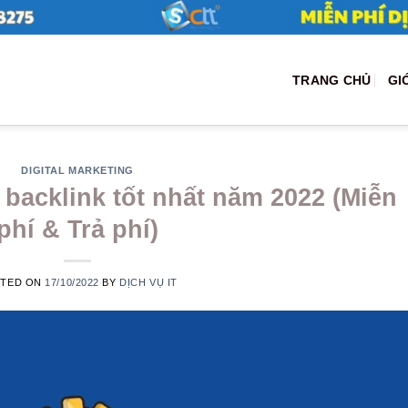
TRANG CHỦ
GI
DIGITAL MARKETING
 backlink tốt nhất năm 2022 (Miễn
phí & Trả phí)
STED ON
17/10/2022
BY
DỊCH VỤ IT