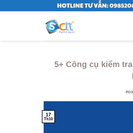
Skip
to
content
5+ Công cụ kiểm tra
PO
17
Th10