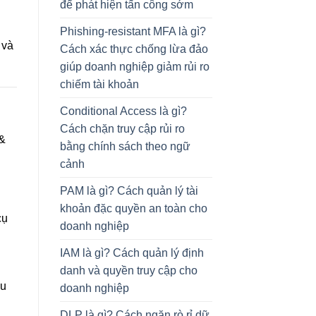
để phát hiện tấn công sớm
Phishing-resistant MFA là gì?
 và
Cách xác thực chống lừa đảo
giúp doanh nghiệp giảm rủi ro
chiếm tài khoản
Conditional Access là gì?
Cách chặn truy cập rủi ro
 &
bằng chính sách theo ngữ
cảnh
PAM là gì? Cách quản lý tài
khoản đặc quyền an toàn cho
cụ
doanh nghiệp
IAM là gì? Cách quản lý định
danh và quyền truy cập cho
au
doanh nghiệp
DLP là gì? Cách ngăn rò rỉ dữ