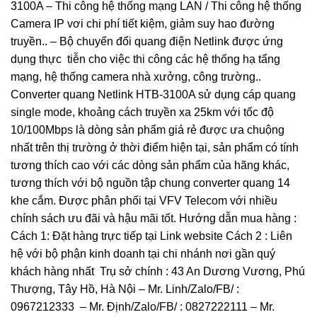
3100A – Thi công hệ thống mạng LAN / Thi công hệ thống
Camera IP vơi chi phí tiết kiệm, giảm suy hao đường
truyền.. – Bộ chuyển đổi quang điện Netlink được ứng
dụng thực tiễn cho việc thi công các hệ thống hạ tẩng
mạng, hệ thống camera nhà xưởng, công trường..
Converter quang Netlink HTB-3100A sử dụng cáp quang
single mode, khoảng cách truyền xa 25km với tốc độ
10/100Mbps là dòng sản phẩm giá rẻ được ưa chuộng
nhất trên thị trường ở thời điểm hiện tại, sản phẩm có tính
tương thích cao với các dòng sản phẩm của hãng khác,
tương thích với bộ nguồn tập chung converter quang 14
khe cắm. Được phân phối tại VFV Telecom với nhiều
chính sách ưu đãi và hậu mãi tốt. Hướng dẫn mua hàng :
Cách 1: Đặt hàng trực tiếp tại Link website Cách 2 : Liên
hệ với bộ phận kinh doanh tại chi nhánh nơi gần quý
khách hàng nhất Trụ sở chính : 43 An Dương Vương, Phú
Thượng, Tây Hồ, Hà Nội – Mr. Linh/Zalo/FB/ :
0967212333 – Mr. Định/Zalo/FB/ : 0827222111 – Mr.