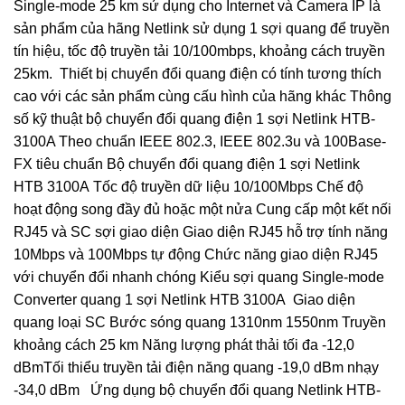
Single-mode 25 km sử dụng cho Internet và Camera IP là
sản phẩm của hãng Netlink sử dụng 1 sợi quang để truyền
tín hiệu, tốc độ truyền tải 10/100mbps, khoảng cách truyền
25km. Thiết bị chuyển đổi quang điện có tính tương thích
cao với các sản phẩm cùng cấu hình của hãng khác Thông
số kỹ thuật bộ chuyển đổi quang điện 1 sợi Netlink HTB-
3100A Theo chuẩn IEEE 802.3, IEEE 802.3u và 100Base-
FX tiêu chuẩn Bộ chuyển đổi quang điện 1 sợi Netlink
HTB 3100A Tốc độ truyền dữ liệu 10/100Mbps Chế độ
hoạt động song đầy đủ hoặc một nửa Cung cấp một kết nối
RJ45 và SC sợi giao diện Giao diện RJ45 hỗ trợ tính năng
10Mbps và 100Mbps tự động Chức năng giao diện RJ45
với chuyển đổi nhanh chóng Kiểu sợi quang Single-mode
Converter quang 1 sợi Netlink HTB 3100A Giao diện
quang loại SC Bước sóng quang 1310nm 1550nm Truyền
khoảng cách 25 km Năng lượng phát thải tối đa -12,0
dBmTối thiểu truyền tải điện năng quang -19,0 dBm nhạy
-34,0 dBm Ứng dụng bộ chuyển đổi quang Netlink HTB-