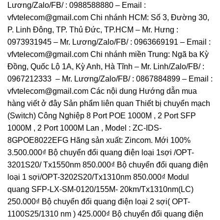
Lương/Zalo/FB/ : 0988588880 – Email :
vfvtelecom@gmail.com Chi nhánh HCM: Số 3, Đường 30,
P. Linh Đông, TP. Thủ Đức, TP.HCM – Mr. Hưng :
0973931945 – Mr. Lương/Zalo/FB/ : 0963669191 – Email :
vfvtelecom@gmail.com Chi nhánh miền Trung: Ngã ba Kỳ
Đồng, Quốc Lộ 1A, Kỳ Anh, Hà Tĩnh – Mr. Linh/Zalo/FB/ :
0967212333 – Mr. Lương/Zalo/FB/ : 0867884899 – Email :
vfvtelecom@gmail.com Các nội dung Hướng dẫn mua
hàng viết ở đây Sản phẩm liên quan Thiết bị chuyển mạch
(Switch) Công Nghiệp 8 Port POE 1000M , 2 Port SFP
1000M , 2 Port 1000M Lan , Model : ZC-IDS-
8GPOE8022EFG Hãng sản xuất: Zincom. Mới 100%
3.500.000₫ Bộ chuyển đổi quang điện loại 1sợi /OPT-
3201S20/ Tx1550nm 850.000₫ Bộ chuyển đổi quang điện
loại 1 sợi/OPT-3202S20/Tx1310nm 850.000₫ Modul
quang SFP-LX-SM-0120/155M- 20km/Tx1310nm(LC)
250.000₫ Bộ chuyển đổi quang điện loại 2 sợi( OPT-
1100S25/1310 nm ) 425.000₫ Bộ chuyển đổi quang điện