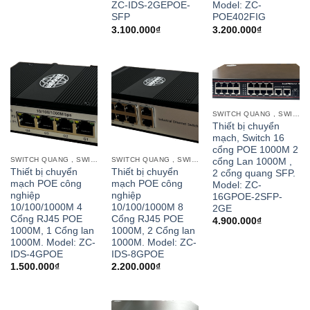
ZC-IDS-2GEPOE-
Model: ZC-
SFP
POE402FIG
3.100.000
₫
3.200.000
₫
SWITCH QUANG , SWITCH POE CỔNG QUANG
Thiết bị chuyển
mạch, Switch 16
cổng POE 1000M 2
SWITCH QUANG , SWITCH POE CỔNG QUANG
SWITCH QUANG , SWITCH POE CỔNG QUANG
cổng Lan 1000M ,
Thiết bị chuyển
Thiết bị chuyển
2 cổng quang SFP.
mạch POE công
mạch POE công
Model: ZC-
nghiệp
nghiệp
16GPOE-2SFP-
10/100/1000M 4
10/100/1000M 8
2GE
Cổng RJ45 POE
Cổng RJ45 POE
4.900.000
₫
1000M, 1 Cổng lan
1000M, 2 Cổng lan
1000M. Model: ZC-
1000M. Model: ZC-
IDS-4GPOE
IDS-8GPOE
1.500.000
₫
2.200.000
₫