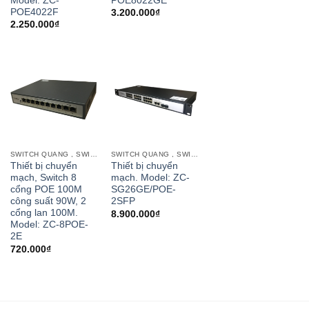
Model: ZC-
POE8022GE
POE4022F
3.200.000
₫
2.250.000
₫
SWITCH QUANG , SWITCH POE CỔNG QUANG
SWITCH QUANG , SWITCH POE CỔNG QUANG
Thiết bị chuyển
Thiết bị chuyển
mạch, Switch 8
mạch. Model: ZC-
cổng POE 100M
SG26GE/POE-
công suất 90W, 2
2SFP
cổng lan 100M.
8.900.000
₫
Model: ZC-8POE-
2E
720.000
₫