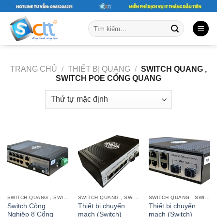
Skip
to
Tìm
content
kiếm:
TRANG CHỦ
/
THIẾT BỊ QUANG
/
SWITCH QUANG ,
SWITCH POE CỔNG QUANG
SWITCH QUANG , SWITCH POE CỔNG QUANG
SWITCH QUANG , SWITCH POE CỔNG QUANG
SWITCH QUANG , SWITCH POE CỔNG QUANG
Switch Công
Thiết bị chuyển
Thiết bị chuyển
Nghiệp 8 Cổng
mạch (Switch)
mạch (Switch)