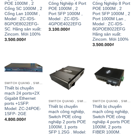
POE 1000M , 2
Công Nghiệp 4 Port
Công Nghiệp 8 Port
Cổng SC 1000M , 2
POE 1000M , 2
POE 1000M , 2
Cổng Lan 1000M ,
Port SFP 1000M ,
Port SFP 1000M , 2
Model : ZC-IDS-
Model : ZC-IDS-
Port 1000M Lan ,
8GPOE8022EFG-
4GPOE4022EFG
Model : ZC-IDS-
SC. Hãng sản xuất:
8GPOE8022EFG
3.100.000
₫
Zincom. Mới 100%
Hãng sản xuất:
Zincom. Mới 100%
3.500.000
₫
3.500.000
₫
SWITCH QUANG , SWITCH POE CỔNG QUANG
Thiết bị chuyển
mạch 24 ports+2X
Gigabit Ethernet
SWITCH QUANG , SWITCH POE CỔNG QUANG
SWITCH QUANG , SWITCH POE CỔNG QUANG
ports +1SFP.
Thiết bị chuyển
Thiết bị chuyển
Model: ZC-24POE-
mạch công nghiệp,
mạch công nghiệp,
1SFP- 2GE
Switch POE công
Switch POE công
4.800.000
₫
nghiệp 2 ports POE
nghiệp 4 ports POE
1000M, 1 ports
1000M, 2 ports
SFP 1.25G . Model:
FIBER 1000M.