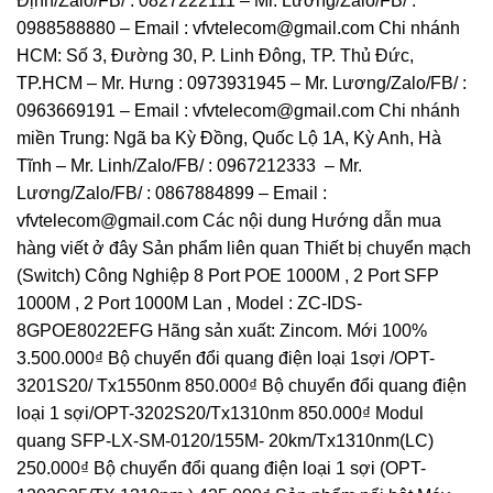
Định/Zalo/FB/ : 0827222111 – Mr. Lương/Zalo/FB/ :
0988588880 – Email : vfvtelecom@gmail.com Chi nhánh
HCM: Số 3, Đường 30, P. Linh Đông, TP. Thủ Đức,
TP.HCM – Mr. Hưng : 0973931945 – Mr. Lương/Zalo/FB/ :
0963669191 – Email : vfvtelecom@gmail.com Chi nhánh
miền Trung: Ngã ba Kỳ Đồng, Quốc Lộ 1A, Kỳ Anh, Hà
Tĩnh – Mr. Linh/Zalo/FB/ : 0967212333 – Mr.
Lương/Zalo/FB/ : 0867884899 – Email :
vfvtelecom@gmail.com Các nội dung Hướng dẫn mua
hàng viết ở đây Sản phẩm liên quan Thiết bị chuyển mạch
(Switch) Công Nghiệp 8 Port POE 1000M , 2 Port SFP
1000M , 2 Port 1000M Lan , Model : ZC-IDS-
8GPOE8022EFG Hãng sản xuất: Zincom. Mới 100%
3.500.000₫ Bộ chuyển đổi quang điện loại 1sợi /OPT-
3201S20/ Tx1550nm 850.000₫ Bộ chuyển đổi quang điện
loại 1 sợi/OPT-3202S20/Tx1310nm 850.000₫ Modul
quang SFP-LX-SM-0120/155M- 20km/Tx1310nm(LC)
250.000₫ Bộ chuyển đổi quang điện loại 1 sợi (OPT-