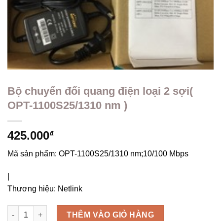
Bộ chuyển đổi quang điện loại 2 sợi(
OPT-1100S25/1310 nm )
425.000
₫
Mã sản phẩm:
OPT-1100S25/1310 nm;10/100 Mbps
|
Thương hiệu:
Netlink
Bộ chuyển đổi quang điện loại 2 sợi( OPT-1100S25/1310 nm ) s
THÊM VÀO GIỎ HÀNG