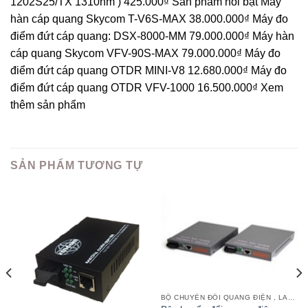
1202S25/TX 1310nm ) 425.000₫ Sản phẩm nổi bật Máy
hàn cáp quang Skycom T-V6S-MAX 38.000.000₫ Máy đo
điểm đứt cáp quang: DSX-8000-MM 79.000.000₫ Máy hàn
cáp quang Skycom VFV-90S-MAX 79.000.000₫ Máy đo
điểm đứt cáp quang OTDR MINI-V8 12.680.000₫ Máy đo
điểm đứt cáp quang OTDR VFV-1000 16.500.000₫ Xem
thêm sản phẩm
SẢN PHẨM TƯƠNG TỰ
BỘ CHUYỂN ĐỔI QUANG ĐIỆN , LAN QUANG