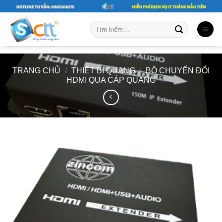
Skip
to
Tìm
content
kiếm:
TRANG CHỦ
/
THIẾT BỊ QUANG
/
BỘ CHUYỂN ĐỔI
HDMI QUA CÁP QUANG