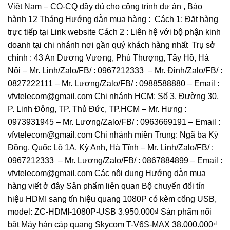
Việt Nam – CO-CQ đầy đủ cho công trình dự án , Bảo
hành 12 Tháng Hướng dẫn mua hàng : Cách 1: Đặt hàng
trực tiếp tại Link website Cách 2 : Liên hệ với bộ phận kinh
doanh tại chi nhánh nơi gần quý khách hàng nhất Trụ sở
chính : 43 An Dương Vương, Phú Thượng, Tây Hồ, Hà
Nội – Mr. Linh/Zalo/FB/ : 0967212333 – Mr. Định/Zalo/FB/ :
0827222111 – Mr. Lương/Zalo/FB/ : 0988588880 – Email :
vfvtelecom@gmail.com Chi nhánh HCM: Số 3, Đường 30,
P. Linh Đông, TP. Thủ Đức, TP.HCM – Mr. Hưng :
0973931945 – Mr. Lương/Zalo/FB/ : 0963669191 – Email :
vfvtelecom@gmail.com Chi nhánh miền Trung: Ngã ba Kỳ
Đồng, Quốc Lộ 1A, Kỳ Anh, Hà Tĩnh – Mr. Linh/Zalo/FB/ :
0967212333 – Mr. Lương/Zalo/FB/ : 0867884899 – Email :
vfvtelecom@gmail.com Các nội dung Hướng dẫn mua
hàng viết ở đây Sản phẩm liên quan Bộ chuyển đổi tín
hiệu HDMI sang tín hiệu quang 1080P có kèm cổng USB,
model: ZC-HDMI-1080P-USB 3.950.000₫ Sản phẩm nổi
bật Máy hàn cáp quang Skycom T-V6S-MAX 38.000.000₫