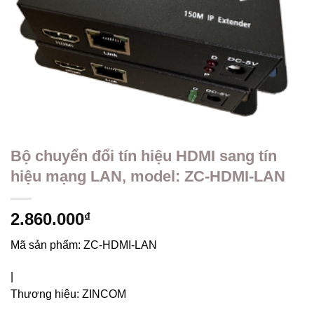
Bộ chuyển đổi tín hiệu HDMI sang tín
hiệu mạng LAN, model: ZC-HDMI-LAN
2.860.000
₫
Mã sản phẩm:
ZC-HDMI-LAN
|
Thương hiệu:
ZINCOM