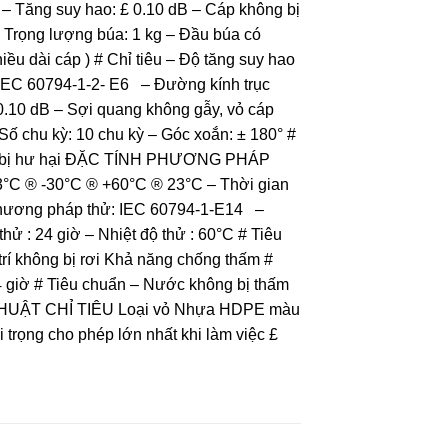
 – Tăng suy hao: £ 0.10 dB – Cáp không bị
 Trọng lượng búa: 1 kg – Đầu búa có
ều dài cáp ) # Chỉ tiêu – Độ tăng suy hao
 IEC 60794-1-2- E6 – Đường kính trục
£ 0.10 dB – Sợi quang không gẫy, vỏ cáp
ố chu kỳ: 10 chu kỳ – Góc xoắn: ± 180° #
hông bị hư hại ĐẶC TÍNH PHƯƠNG PHÁP
3°C ® -30°C ® +60°C ® 23°C – Thời gian
# Phương pháp thử: IEC 60794-1-E14 –
hử : 24 giờ – Nhiệt độ thử : 60°C # Tiêu
rí không bị rơi Khả năng chống thấm #
 giờ # Tiêu chuẩn – Nước không bị thấm
Ỹ THUẬT CHỈ TIÊU Loại vỏ Nhựa HDPE màu
 trọng cho phép lớn nhất khi làm việc £