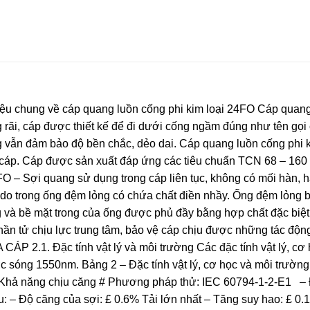
 thiệu chung về cáp quang luồn cống phi kim loại 24FO Cáp quan
ng rãi, cáp được thiết kế để đi dưới cống ngầm đúng như tên gọi
g vẫn đảm bảo độ bền chắc, dẻo dai. Cáp quang luồn cống phi 
i cáp. Cáp được sản xuất đáp ứng các tiêu chuẩn TCN 68 – 160 
FO – Sợi quang sử dụng trong cáp liên tục, không có mối hàn, h
o trong ống đệm lỏng có chứa chất điền nhầy. Ống đệm lỏng bả
g và bề mặt trong của ống được phủ đầy bằng hợp chất đặc biệ
n tử chịu lực trung tâm, bảo vệ cáp chịu được những tác động
1. Đặc tính vật lý và môi trường Các đặc tính vật lý, cơ h
ước sóng 1550nm. Bảng 2 – Đặc tính vật lý, cơ học và môi trườ
ng chịu căng # Phương pháp thử: IEC 60794-1-2-E1 – Đư
iêu: – Độ căng của sợi: £ 0.6% Tải lớn nhất – Tăng suy hao: £ 0.