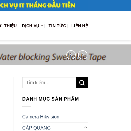
ỚI THIỆU
DỊCH VỤ
TIN TỨC
LIÊN HỆ
Tìm
kiếm:
DANH MỤC SẢN PHẨM
Camera Hikvision
CÁP QUANG