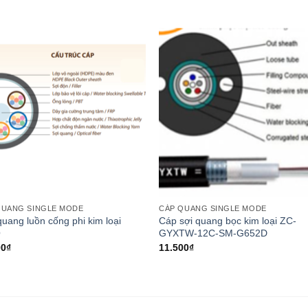
QUANG SINGLE MODE
CÁP QUANG SINGLE MODE
uang luồn cống phi kim loại
Cáp sợi quang bọc kim loại ZC-
O
GYXTW-12C-SM-G652D
00
₫
11.500
₫