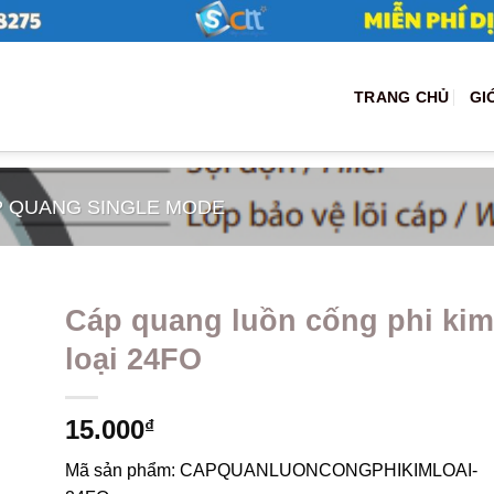
TRANG CHỦ
GI
P QUANG SINGLE MODE
Cáp quang luồn cống phi kim
loại 24FO
15.000
₫
Mã sản phẩm:
CAPQUANLUONCONGPHIKIMLOAI-