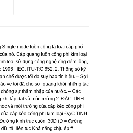
g Single mode luồn cống là loại cáp phổ
 của nó. Cáp quang luồn cống phi kim loại
kim loại sử dụng công nghệ ống đệm lỏng,
: 1996 IEC, ITU-T:G 652. 2. Thông số kỹ
ạn chế được tối đa suy hao tín hiệu. – Sợi
o vệ tối đã cho sợi quang khỏi những tác
t chống sự thâm nhập của nước. – Các
 khi lắp đặt và môi trường 2. ĐẶC TÍNH
ọc và môi trường của cáp kéo cống phi
ng của cáp kéo cống phi kim loại ĐẶC TÍNH
ờng kính trục cuốn: 30D (D = đường
1 dB tải liên tục Khả năng chịu ép #