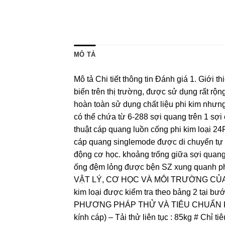
MÔ TẢ
Mô tả Chi tiết thông tin Đánh giá 1. Giới
biến trên thị trường, được sử dụng rất rộ
hoàn toàn sử dụng chất liệu phi kim nhưn
có thể chứa từ 6-288 sợi quang trên 1 sợ
thuật cáp quang luồn cống phi kim loại 24
cáp quang singlemode được di chuyển tự d
động cơ học. khoảng trống giữa sợi quan
ống đệm lỏng được bện SZ xung quanh phầ
VẬT LÝ, CƠ HỌC VÀ MÔI TRƯỜNG CỦA CÁP 2.
kim loại được kiểm tra theo bảng 2 tại b
PHƯƠNG PHÁP THỬ VÀ TIÊU CHUẨN Khả nă
kính cáp) – Tải thử liên tục : 85kg # Chỉ t