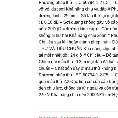
Phương pháp thử: IEC 60794-1-2-E3 – Lực 
vỡ vỏ, đứt sợi Khả năng chịu va đập # P
đường kính : 25 mm – Số lần thử tại một đ
: £ 0.10 dB – Sợi quang không gẫy, vỏ c
uốn: 20D (D = đường kính cáp) – Góc uốn :
không bị hư hại Khả năng chịu xoắn # Phư
Chỉ tiêu sau khi hoàn thành phép thử –
THỬ VÀ TIÊU CHUẨN Khả năng chịu nhiệt 
tại mỗi nhiệt độ : 24 giờ # Chỉ tiêu – Đ
Chiều dài mẫu thử: 0.3 m một đầu đã tuốt 
chuẩn – Chất độn đầy ở mẫu thử không bị 
Phương pháp thử: IEC 60794-1-2-F5 – Chi
qua mẫu thử 2.2.Đặc tính cơ của cáp B
đen chịu lực, chống tia tử ngoại và côn tr
2.5kN Khả năng chịu nén 2000N/10cm Hệ 