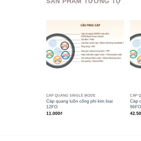
SẢN PHẨM TƯƠNG TỰ
 MODE
CÁP QUANG SINGLE MODE
CÁP 
m loại 8FO | Cáp
Cáp quang luồn cống phi kim loại
Cáp q
ếp
12FO
96F
11.000
₫
42.5