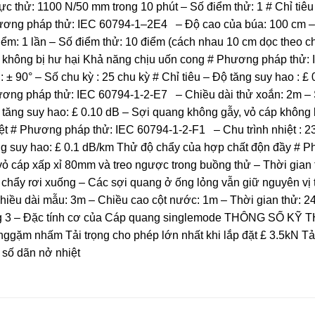
thử: 1100 N/50 mm trong 10 phút – Số điểm thử: 1 # Chỉ tiêu
hương pháp thử: IEC 60794-1–2E4 – Độ cao của búa: 100 cm –
iểm: 1 lần – Số điểm thử: 10 điểm (cách nhau 10 cm dọc theo chi
áp không bị hư hại Khả năng chịu uốn cong # Phương pháp thử:
 ± 90° – Số chu kỳ : 25 chu kỳ # Chỉ tiêu – Độ tăng suy hao : 
ơng pháp thử: IEC 60794-1-2-E7 – Chiều dài thử xoắn: 2m – S
 Độ tăng suy hao: £ 0.10 dB – Sợi quang không gẫy, vỏ cáp k
# Phương pháp thử: IEC 60794-1-2-F1 – Chu trình nhiệt : 2
ộ tăng suy hao: £ 0.1 dB/km Thử độ chẩy của hợp chất độn đầy 
vỏ cáp xấp xỉ 80mm và treo ngược trong buồng thử – Thời gian t
chẩy rơi xuống – Các sợi quang ở ống lỏng vẫn giữ nguyên vị t
ều dài mẫu: 3m – Chiều cao cột nước: 1m – Thời gian thử: 24
ảng 3 – Đặc tính cơ của Cáp quang singlemode THÔNG SỐ K
ùnggặm nhấm Tải trọng cho phép lớn nhất khi lắp đặt £ 3.5kN Tải
số dãn nở nhiệt