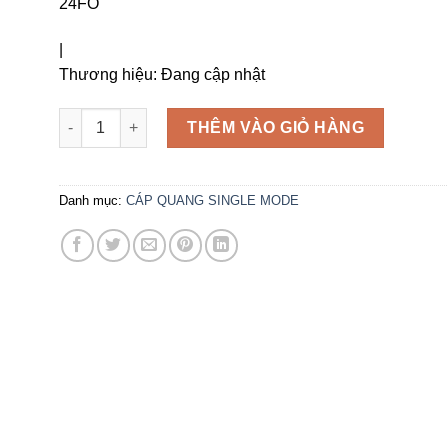
24FO
|
Thương hiệu:
Đang cập nhật
Cáp quang luồn cống phi kim loại 24FO số lượng
THÊM VÀO GIỎ HÀNG
Danh mục:
CÁP QUANG SINGLE MODE