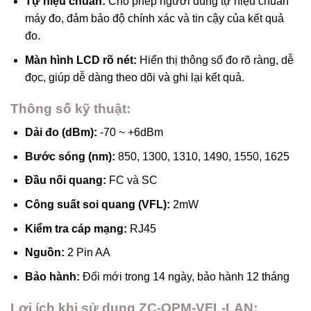
Tự hiệu chuẩn:
Cho phép người dùng tự hiệu chuẩn
máy đo, đảm bảo độ chính xác và tin cậy của kết quả
đo.
Màn hình LCD rõ nét:
Hiển thị thông số đo rõ ràng, dễ
đọc, giúp dễ dàng theo dõi và ghi lại kết quả.
Thông số kỹ thuật:
Dải đo (dBm):
-70 ~ +6dBm
Bước sóng (nm):
850, 1300, 1310, 1490, 1550, 1625
Đầu nối quang:
FC và SC
Công suất soi quang (VFL):
2mW
Kiểm tra cáp mạng:
RJ45
Nguồn:
2 Pin AA
Bảo hành:
Đổi mới trong 14 ngày, bảo hành 12 tháng
Lợi ích khi sử dụng ZC-OPM-VFL-LAN: