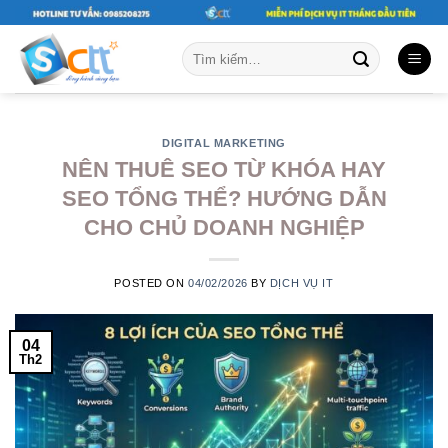
Skip
to
Tìm
content
kiếm:
DIGITAL MARKETING
NÊN THUÊ SEO TỪ KHÓA HAY
SEO TỔNG THỂ? HƯỚNG DẪN
CHO CHỦ DOANH NGHIỆP
POSTED ON
04/02/2026
BY
DỊCH VỤ IT
04
Th2