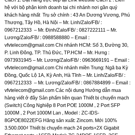
hệ với bộ phận kinh doanh tại chi nhánh nơi gần quý
khách hàng nhất Trụ sở chính : 43 An Dương Vương, Phú
Thượng, Tây Hồ, Hà Nội – Mr. Linh/Zalo/FB/ :
0967212333 – Mr. Định/Zalo/FB/ : 0827222111 – Mr.
Lương/Zalo/FB/ : 0988588880 – Email :
vfvtelecom@gmail.com Chi nhánh HCM: Số 3, Đường 30,
P. Linh Đông, TP. Thủ Đức, TP.HCM – Mr. Hưng :
0973931945 – Mr. Lương/Zalo/FB/ : 0963669191 – Email :
vfvtelecom@gmail.com Chi nhánh miền Trung: Ngã ba Kỳ
Đồng, Quốc Lộ 1A, Kỳ Anh, Hà Tĩnh – Mr. Linh/Zalo/FB/ :
0967212333 – Mr. Lương/Zalo/FB/ : 0867884899 – Email :
vfvtelecom@gmail.com Các nội dung Hướng dẫn mua
hàng viết ở đây Sản phẩm liên quan Thiết bị chuyển mạch
(Switch) Công Nghiệp 8 Port POE 1000M , 2 Port SFP
1000M , 2 Port 1000M Lan , Model : ZC-IDS-
8GPOE8022EFG Hãng sản xuất: Zincom. Mới 100%
3.500.000₫ Thiết bị chuyển mạch 24 ports+2X Gigabit