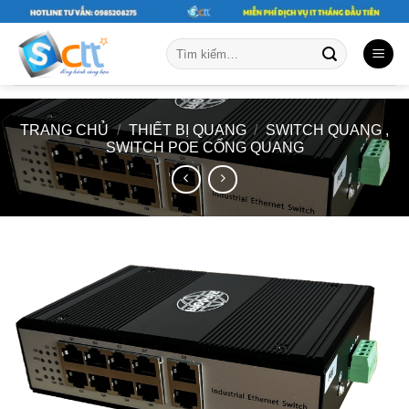
Skip
to
Tìm
content
kiếm:
TRANG CHỦ
/
THIẾT BỊ QUANG
/
SWITCH QUANG ,
SWITCH POE CỔNG QUANG