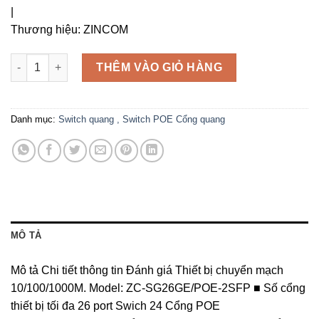
|
Thương hiệu:
ZINCOM
Thiết bị chuyển mạch. Model: ZC-SG26GE/POE-2SFP số lượng
THÊM VÀO GIỎ HÀNG
Danh mục:
Switch quang , Switch POE Cổng quang
MÔ TẢ
Mô tả Chi tiết thông tin Đánh giá Thiết bị chuyển mạch
10/100/1000M. Model: ZC-SG26GE/POE-2SFP ■ Số cổng
thiết bị tối đa 26 port Swich 24 Cổng POE