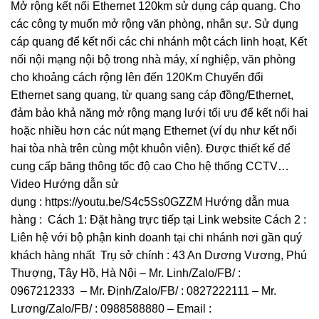
Mở rộng kết nối Ethernet 120km sử dụng cáp quang. Cho
các công ty muốn mở rộng văn phòng, nhân sự. Sử dụng
cáp quang để kết nối các chi nhánh một cách linh hoạt, Kết
nối nội mạng nội bộ trong nhà máy, xí nghiệp, văn phòng
cho khoảng cách rộng lên đến 120Km Chuyển đổi
Ethernet sang quang, từ quang sang cáp đồng/Ethernet,
đảm bảo khả năng mở rộng mạng lưới tối ưu để kết nối hai
hoặc nhiều hơn các nút mạng Ethernet (ví dụ như kết nối
hai tòa nhà trên cùng một khuôn viên). Được thiết kế để
cung cấp băng thông tốc độ cao Cho hệ thống CCTV…
Video Hướng dẫn sử
dụng : https://youtu.be/S4c5Ss0GZZM Hướng dẫn mua
hàng : Cách 1: Đặt hàng trực tiếp tại Link website Cách 2 :
Liên hệ với bộ phận kinh doanh tại chi nhánh nơi gần quý
khách hàng nhất Trụ sở chính : 43 An Dương Vương, Phú
Thượng, Tây Hồ, Hà Nội – Mr. Linh/Zalo/FB/ :
0967212333 – Mr. Định/Zalo/FB/ : 0827222111 – Mr.
Lương/Zalo/FB/ : 0988588880 – Email :