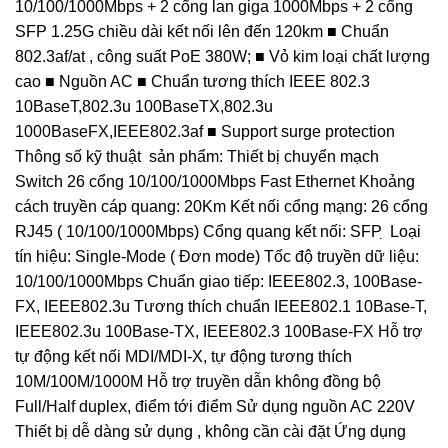
10/100/1000Mbps + 2 cổng lan giga 1000Mbps + 2 cổng
SFP 1.25G chiều dài kết nối lên đến 120km ■ Chuẩn
802.3af/at , công suất PoE 380W; ■ Vỏ kim loại chất lượng
cao ■ Nguồn AC ■ Chuẩn tương thích IEEE 802.3
10BaseT,802.3u 100BaseTX,802.3u
1000BaseFX,IEEE802.3af ■ Support surge protection
Thông số kỹ thuật sản phẩm: Thiết bị chuyển mạch
Switch 26 cổng 10/100/1000Mbps Fast Ethernet Khoảng
cách truyền cáp quang: 20Km Kết nối cổng mạng: 26 cổng
RJ45 ( 10/100/1000Mbps) Cổng quang kết nối: SFP ̣ Loại
tín hiệu: Single-Mode ( Đơn mode) Tốc độ truyền dữ liệu:
10/100/1000Mbps Chuẩn giao tiếp: IEEE802.3, 100Base-
FX, IEEE802.3u Tương thích chuẩn IEEE802.1 10Base-T,
IEEE802.3u 100Base-TX, IEEE802.3 100Base-FX Hỗ trợ
tự động kết nối MDI/MDI-X, tự động tương thích
10M/100M/1000M Hỗ trợ truyền dẫn không đồng bộ
Full/Half duplex, điểm tới điểm Sử dụng nguồn AC 220V
Thiết bị dễ dàng sử dụng , không cần cài đặt Ứng dụng