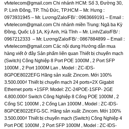
vfvtelecom@gmail.com Chi nhánh HCM: Số 3, Đường 30,
P. Linh Đông, TP. Thủ Đức, TP.HCM – Mr. Hưng :
0973931945 – Mr. Lương/Zalo/FB/ : 0963669191 – Email :
vfvtelecom@gmail.com Chi nhánh miền Trung: Ngã ba Kỳ
Đồng, Quốc Lộ 1A, Kỳ Anh, Hà Tĩnh – Mr. Linh/Zalo/FB/ :
0967212333 – Mr. Lương/Zalo/FB/ : 0867884899 – Email :
vfvtelecom@gmail.com Các nội dung Hướng dẫn mua
hàng viết ở đây Sản phẩm liên quan Thiết bị chuyển mạch
(Switch) Công Nghiệp 8 Port POE 1000M , 2 Port SFP
1000M , 2 Port 1000M Lan , Model : ZC-IDS-
8GPOE8022EFG Hãng sản xuất: Zincom. Mới 100%
3.500.000₫ Thiết bị chuyển mạch 24 ports+2X Gigabit
Ethernet ports +1SFP. Model: ZC-24POE-1SFP- 2GE
4.800.000₫ Switch Công Nghiệp 8 Cổng POE 1000M , 2
Cổng SC 1000M , 2 Cổng Lan 1000M , Model : ZC-IDS-
8GPOE8022EFG-SC. Hãng sản xuất: Zincom. Mới 100%
3.500.000₫ Thiết bị chuyển mạch (Switch) Công Nghiệp 4
Port POE 1000M , 2 Port SFP 1000M , Model : ZC-IDS-