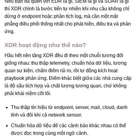
Nếu bạn đã quen với EDR là gì, SIEM là gì và SOAR là gì
thì XDR chính là bước tiến tự nhiên khi nhu cầu không chỉ
dừng ở endpoint hoặc phân tích log, mà cần một mặt
phẳng điều phối thống nhất cho phát hiện, điều tra và phản
ứng.
XDR hoạt động như thế nào?
Hầu hết nền tảng XDR đều đi theo một chuỗi tương đối
giống nhau: thu thập telemetry, chuẩn hóa dữ liệu, tương
quan sự kiện, chấm điểm rủi ro, rồi tự động kích hoạt
playbook phản ứng. Điểm khác biệt giữa các nhà cung cấp
là độ sâu tích hợp và chất lượng tương quan, chứ không
phải khái niệm cốt lõi.
Thu thập tín hiệu từ endpoint, server, mail, cloud, danh
tính và đôi khi cả network sensor.
Chuẩn hóa dữ liệu để các cảnh báo khác nhau có thể
được đọc trong cùng một ngữ cảnh.