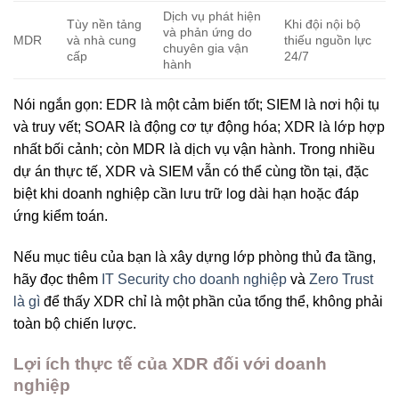
Dịch vụ phát hiện
Tùy nền tảng
Khi đội nội bộ
và phản ứng do
MDR
và nhà cung
thiếu nguồn lực
chuyên gia vận
cấp
24/7
hành
Nói ngắn gọn: EDR là một cảm biến tốt; SIEM là nơi hội tụ
và truy vết; SOAR là động cơ tự động hóa; XDR là lớp hợp
nhất bối cảnh; còn MDR là dịch vụ vận hành. Trong nhiều
dự án thực tế, XDR và SIEM vẫn có thể cùng tồn tại, đặc
biệt khi doanh nghiệp cần lưu trữ log dài hạn hoặc đáp
ứng kiểm toán.
Nếu mục tiêu của bạn là xây dựng lớp phòng thủ đa tầng,
hãy đọc thêm
IT Security cho doanh nghiệp
và
Zero Trust
là gì
để thấy XDR chỉ là một phần của tổng thể, không phải
toàn bộ chiến lược.
Lợi ích thực tế của XDR đối với doanh
nghiệp