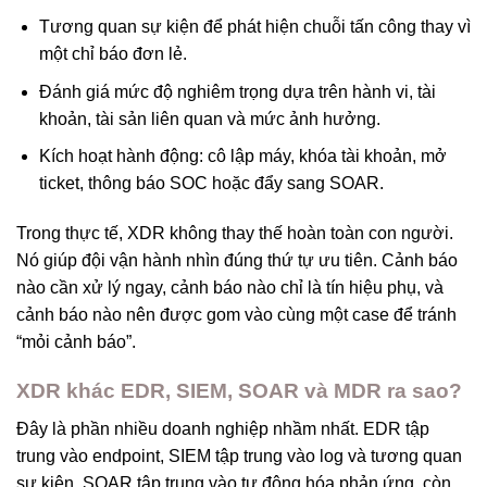
Tương quan sự kiện để phát hiện chuỗi tấn công thay vì
một chỉ báo đơn lẻ.
Đánh giá mức độ nghiêm trọng dựa trên hành vi, tài
khoản, tài sản liên quan và mức ảnh hưởng.
Kích hoạt hành động: cô lập máy, khóa tài khoản, mở
ticket, thông báo SOC hoặc đẩy sang SOAR.
Trong thực tế, XDR không thay thế hoàn toàn con người.
Nó giúp đội vận hành nhìn đúng thứ tự ưu tiên. Cảnh báo
nào cần xử lý ngay, cảnh báo nào chỉ là tín hiệu phụ, và
cảnh báo nào nên được gom vào cùng một case để tránh
“mỏi cảnh báo”.
XDR khác EDR, SIEM, SOAR và MDR ra sao?
Đây là phần nhiều doanh nghiệp nhầm nhất. EDR tập
trung vào endpoint, SIEM tập trung vào log và tương quan
sự kiện, SOAR tập trung vào tự động hóa phản ứng, còn