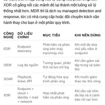
XDR cố gắng nối các mảnh đó lại thành một luồng xử lý
thống nhất hơn. MDR thì là dịch vụ managed detection and
response, tức có nhà cung cấp hoặc đội chuyên trách vận
hành thay cho bạn ở một phần quy trình.
CÔNG
DỮ LIỆU
MỤC TIÊU
KHI NÊN DÙNG
NGHỆ
CHÍNH
Phát hiện và phản
Khi mối đe doạ
Endpoint
EDR
ứng trên máy
chủ yếu nằm ở
telemetry
trạm/máy chủ
endpoint
Khi cần giám sát
Tương quan, phân
SIEM
Log đa nguồn
tập trung và tuân
tích và lưu trữ log
thủ
Playbook,
Tự động hóa quy
Khi muốn giảm
SOAR
ticket, API
trình phản ứng
thao tác thủ công
Endpoint +
Khi cần cái nhìn
cloud +
Hợp nhất phát
XDR
đa lớp và ít cảnh
identity + mail
hiện và phản ứng
báo rời rạc hơn
+ network