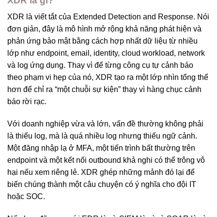
XDR là gì?
XDR là viết tắt của Extended Detection and Response. Nói
đơn giản, đây là mô hình mở rộng khả năng phát hiện và
phản ứng bảo mật bằng cách hợp nhất dữ liệu từ nhiều
lớp như endpoint, email, identity, cloud workload, network
và log ứng dụng. Thay vì để từng công cụ tự cảnh báo
theo phạm vi hẹp của nó, XDR tạo ra một lớp nhìn tổng thể
hơn để chỉ ra “một chuỗi sự kiện” thay vì hàng chục cảnh
báo rời rạc.
Với doanh nghiệp vừa và lớn, vấn đề thường không phải
là thiếu log, mà là quá nhiều log nhưng thiếu ngữ cảnh.
Một đăng nhập lạ ở MFA, một tiến trình bất thường trên
endpoint và một kết nối outbound khả nghi có thể trông vô
hại nếu xem riêng lẻ. XDR ghép những mảnh đó lại để
biến chúng thành một câu chuyện có ý nghĩa cho đội IT
hoặc SOC.