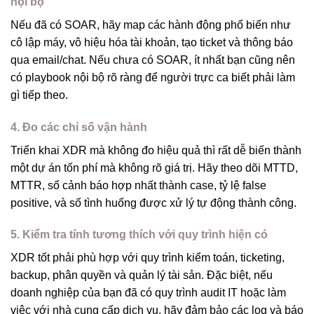
nội bộ
Nếu đã có SOAR, hãy map các hành động phổ biến như
cô lập máy, vô hiệu hóa tài khoản, tạo ticket và thông báo
qua email/chat. Nếu chưa có SOAR, ít nhất bạn cũng nên
có playbook nội bộ rõ ràng để người trực ca biết phải làm
gì tiếp theo.
4. Đo các chỉ số vận hành
Triển khai XDR mà không đo hiệu quả thì rất dễ biến thành
một dự án tốn phí mà không rõ giá trị. Hãy theo dõi MTTD,
MTTR, số cảnh báo hợp nhất thành case, tỷ lệ false
positive, và số tình huống được xử lý tự động thành công.
5. Kiểm tra tính tương thích với quy trình hiện có
XDR tốt phải phù hợp với quy trình kiểm toán, ticketing,
backup, phân quyền và quản lý tài sản. Đặc biệt, nếu
doanh nghiệp của bạn đã có quy trình audit IT hoặc làm
việc với nhà cung cấp dịch vụ, hãy đảm bảo các log và báo