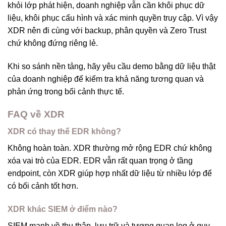
khỏi lớp phát hiện, doanh nghiệp vẫn cần khôi phục dữ
liệu, khôi phục cấu hình và xác minh quyền truy cập. Vì vậy
XDR nên đi cùng với backup, phân quyền và Zero Trust
chứ không đứng riêng lẻ.
Khi so sánh nền tảng, hãy yêu cầu demo bằng dữ liệu thật
của doanh nghiệp để kiểm tra khả năng tương quan và
phản ứng trong bối cảnh thực tế.
FAQ về XDR
XDR có thay thế EDR không?
Không hoàn toàn. XDR thường mở rộng EDR chứ không
xóa vai trò của EDR. EDR vẫn rất quan trọng ở tầng
endpoint, còn XDR giúp hợp nhất dữ liệu từ nhiều lớp để
có bối cảnh tốt hơn.
XDR khác SIEM ở điểm nào?
SIEM mạnh về thu thập, lưu trữ và tương quan log ở quy