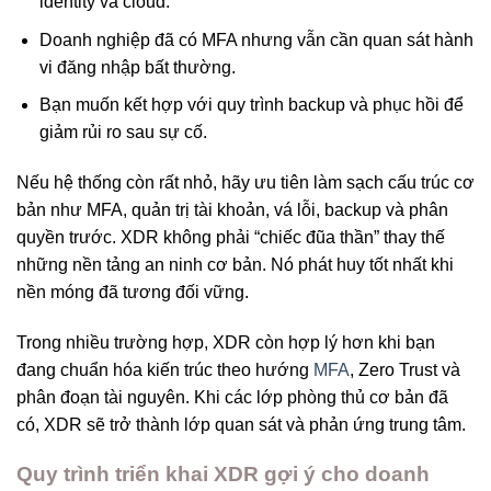
identity và cloud.
Doanh nghiệp đã có MFA nhưng vẫn cần quan sát hành
vi đăng nhập bất thường.
Bạn muốn kết hợp với quy trình backup và phục hồi để
giảm rủi ro sau sự cố.
Nếu hệ thống còn rất nhỏ, hãy ưu tiên làm sạch cấu trúc cơ
bản như MFA, quản trị tài khoản, vá lỗi, backup và phân
quyền trước. XDR không phải “chiếc đũa thần” thay thế
những nền tảng an ninh cơ bản. Nó phát huy tốt nhất khi
nền móng đã tương đối vững.
Trong nhiều trường hợp, XDR còn hợp lý hơn khi bạn
đang chuẩn hóa kiến trúc theo hướng
MFA
, Zero Trust và
phân đoạn tài nguyên. Khi các lớp phòng thủ cơ bản đã
có, XDR sẽ trở thành lớp quan sát và phản ứng trung tâm.
Quy trình triển khai XDR gợi ý cho doanh