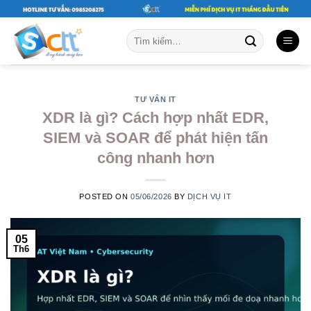
Skip
to
Tìm
content
kiếm:
TƯ VẤN IT
XDR là gì? Cách hợp nhất EDR,
SIEM và SOAR để phát hiện tấn
công nhanh hơn
POSTED ON
05/06/2026
BY
DỊCH VỤ IT
05
Th6