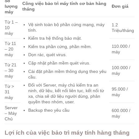
Số
Công việc bảo trì máy tính cơ bản hàng
lượng
Đơn giá
tháng
máy
Từ 1 –
Vệ sinh toàn bộ phần cứng mạng, máy
1.2
10
tính.
Triệu/tháng
máy
Kiểm tra hệ thống bảo mật.
Từ 11
110.000 /
Kiểm tra phần cứng, phần mềm.
– 20
máy
máy
Dọn rác, quét virus.
Cập nhật phần mềm quét virus.
Từ 21
100.000 /
– 30
Cài đặt phần mềm thông dụng theo yêu
máy
máy
cầu.
Đối với Server, máy chủ kiểm tra an
Từ >
95.000 /
ninh, dữ liệu, kết nối liên tục, kết nối từ
31
máy
xa, chia sẽ dữ liệu người dùng, phân
máy
quyền theo nhóm, user.
Server
Backup theo yêu cầu
600.000 /
– Máy
máy
Chủ
Lợi ích của việc bảo trì máy tính hàng tháng