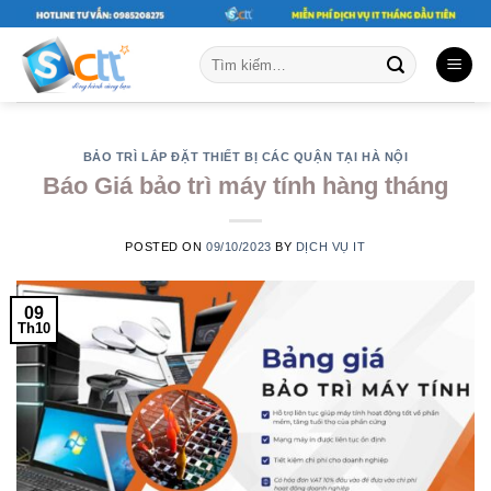
Skip
to
Tìm
content
kiếm:
BẢO TRÌ LẮP ĐẶT THIẾT BỊ CÁC QUẬN TẠI HÀ NỘI
Báo Giá bảo trì máy tính hàng tháng
POSTED ON
09/10/2023
BY
DỊCH VỤ IT
09
Th10