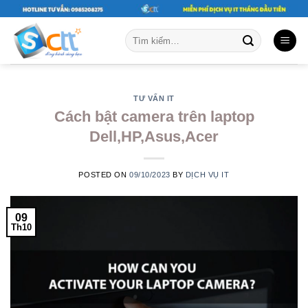
Skip
to
Tìm
content
kiếm:
TƯ VẤN IT
Cách bật camera trên laptop
Dell,HP,Asus,Acer
POSTED ON
09/10/2023
BY
DỊCH VỤ IT
09
Th10