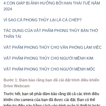
4 CON GIÁP BỊ ẢNH HƯỞNG BỞI HẠN THÁI TUẾ NĂM
2024
VÌ SAO CÁ PHONG THỦY LẠI LÀ CÁ CHÉP?
TÁC DỤNG CỦA VẬT PHẨM PHONG THỦY BÀN THỜ
THẦN TÀI
VẬT PHẨM PHONG THỦY CHO VĂN PHÒNG LÀM VIỆC
VẬT PHẨM PHONG THỦY CHO NGƯỜI MỆNH KIM
VẬT PHẨM PHONG THỦY CHO NGƯỜI MỆNH MỘC
Bước 1:
Đảm bảo rằng bạn đã cài đặt trình điều khiển
Drive Webcam
Trước hết, bạn sẽ phải đảm bảo rằng tất cả các trình điều
khiển cho camera của bạn đã được cài đặt. Bạn có thể
kiểm tra điều này bằng cách vào trình quản lý thiết bị hoặc