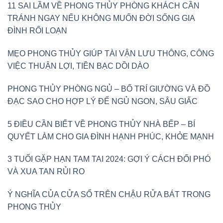
11 SAI LẦM VỀ PHONG THỦY PHÒNG KHÁCH CẦN
TRÁNH NGAY NẾU KHÔNG MUỐN ĐỜI SỐNG GIA
ĐÌNH RỐI LOẠN
MẸO PHONG THỦY GIÚP TÀI VẬN LƯU THÔNG, CÔNG
VIỆC THUẬN LỢI, TIỀN BẠC DỒI DÀO
PHONG THỦY PHÒNG NGỦ – BỐ TRÍ GIƯỜNG VÀ ĐỒ
ĐẠC SAO CHO HỢP LÝ ĐỂ NGỦ NGON, SÂU GIẤC
5 ĐIỀU CẦN BIẾT VỀ PHONG THỦY NHÀ BẾP – BÍ
QUYẾT LÀM CHO GIA ĐÌNH HẠNH PHÚC, KHỎE MẠNH
3 TUỔI GẶP HẠN TAM TAI 2024: GỢI Ý CÁCH ĐỐI PHÓ
VÀ XUA TAN RỦI RO
Ý NGHĨA CỦA CỬA SỔ TRÊN CHẬU RỬA BÁT TRONG
PHONG THỦY