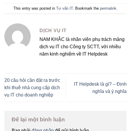
This entry was posted in
Tư vấn IT
. Bookmark the
permalink
.
DỊCH VỤ IT
NAM KHẮC là nhân viên phụ trách mảng
dịch vụ IT cho Công ty SCTT, với nhiều
năm kinh nghiệm về IT Helpdesk
20 câu hỏi cần đặt ra trước
IT Helpdesk là gì? – Định
khi thuê nhà cung cấp dịch
nghĩa và ý nghĩa
vụ IT cho doanh nghiệp
Để lại một bình luận
Bạn phải
đăng nhập
để gửi bình luận.