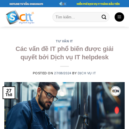
Skip
to
Tìm
content
kiếm:
TƯ VẤN IT
Các vấn đề IT phổ biến được giải
quyết bởi Dịch vụ IT helpdesk
POSTED ON
27/08/2024
BY
DỊCH VỤ IT
27
Th8