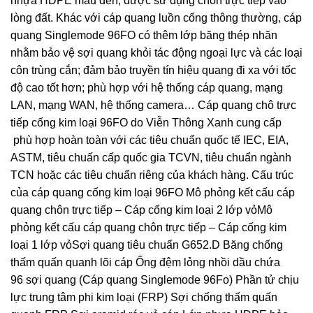
nhựa HDPE màu đen; được sử dụng chôn trực tiếp vào
lòng đất. Khác với cáp quang luồn cống thông thường, cáp
quang Singlemode 96FO có thêm lớp băng thép nhăn
nhằm bảo vệ sợi quang khỏi tác động ngoại lực và các loại
côn trùng cắn; đảm bảo truyền tín hiệu quang đi xa với tốc
độ cao tốt hơn; phù hợp với hệ thống cáp quang, mạng
LAN, mạng WAN, hệ thống camera… Cáp quang chô trực
tiếp cống kim loại 96FO do Viễn Thông Xanh cung cấp
phù hợp hoàn toàn với các tiêu chuẩn quốc tế IEC, EIA,
ASTM, tiêu chuấn cấp quốc gia TCVN, tiêu chuẩn ngành
TCN hoặc các tiêu chuẩn riêng của khách hàng. Cấu trúc
của cáp quang cống kim loại 96FO Mô phỏng kết cấu cáp
quang chôn trực tiếp – Cáp cống kim loại 2 lớp vỏMô
phỏng kết cấu cáp quang chôn trực tiếp – Cáp cống kim
loại 1 lớp vỏSợi quang tiêu chuẩn G652.D Băng chống
thấm quấn quanh lõi cáp Ống đệm lỏng nhồi dầu chứa
96 sợi quang (Cáp quang Singlemode 96Fo) Phần tử chịu
lực trung tâm phi kim loại (FRP) Sợi chống thấm quấn