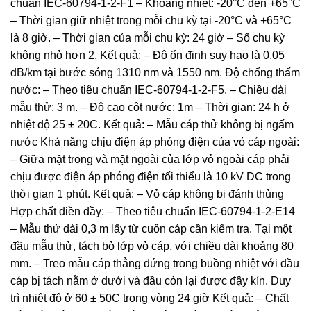
chuẩn IEC-60794-1-2-F1 – Khoảng nhiệt: -20°C đến +65°C
– Thời gian giữ nhiệt trong mỗi chu kỳ tại -20°C và +65°C
là 8 giờ. – Thời gian của mỗi chu kỳ: 24 giờ – Số chu kỳ
không nhỏ hơn 2. Kết quả: – Độ ổn định suy hao là 0,05
dB/km tại bước sóng 1310 nm và 1550 nm. Độ chống thấm
nước: – Theo tiêu chuẩn IEC-60794-1-2-F5. – Chiều dài
mẫu thử: 3 m. – Độ cao cột nước: 1m – Thời gian: 24 h ở
nhiệt độ 25 ± 20C. Kết quả: – Mẫu cáp thử không bị ngấm
nước Khả năng chịu điện áp phóng điện của vỏ cáp ngoài:
– Giữa mặt trong và mặt ngoài của lớp vỏ ngoài cáp phải
chịu được điện áp phóng điện tối thiểu là 10 kV DC trong
thời gian 1 phút. Kết quả: – Vỏ cáp không bị đánh thủng
Hợp chất điền đầy: – Theo tiêu chuẩn IEC-60794-1-2-E14
– Mẫu thử dài 0,3 m lấy từ cuôn cáp cần kiểm tra. Tại một
đầu mẫu thử, tách bỏ lớp vỏ cáp, với chiều dài khoảng 80
mm. – Treo mẫu cáp thẳng đứng trong buồng nhiệt với đầu
cáp bị tách nằm ở dưới và đầu còn lại được đậy kín. Duy
trì nhiệt độ ở 60 ± 50C trong vòng 24 giờ Kết quả: – Chất