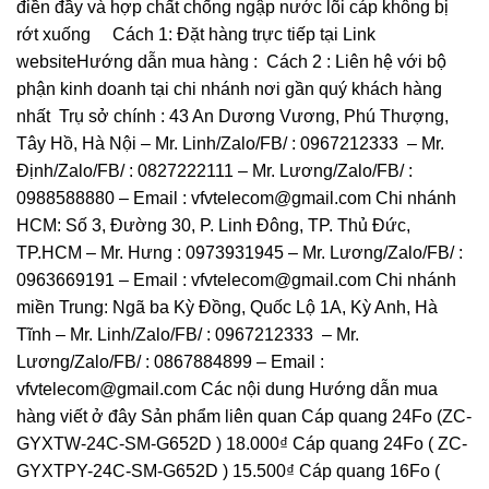
điền đầy và hợp chất chống ngập nước lõi cáp không bị
rớt xuống Cách 1: Đặt hàng trực tiếp tại Link
websiteHướng dẫn mua hàng : Cách 2 : Liên hệ với bộ
phận kinh doanh tại chi nhánh nơi gần quý khách hàng
nhất Trụ sở chính : 43 An Dương Vương, Phú Thượng,
Tây Hồ, Hà Nội – Mr. Linh/Zalo/FB/ : 0967212333 – Mr.
Định/Zalo/FB/ : 0827222111 – Mr. Lương/Zalo/FB/ :
0988588880 – Email : vfvtelecom@gmail.com Chi nhánh
HCM: Số 3, Đường 30, P. Linh Đông, TP. Thủ Đức,
TP.HCM – Mr. Hưng : 0973931945 – Mr. Lương/Zalo/FB/ :
0963669191 – Email : vfvtelecom@gmail.com Chi nhánh
miền Trung: Ngã ba Kỳ Đồng, Quốc Lộ 1A, Kỳ Anh, Hà
Tĩnh – Mr. Linh/Zalo/FB/ : 0967212333 – Mr.
Lương/Zalo/FB/ : 0867884899 – Email :
vfvtelecom@gmail.com Các nội dung Hướng dẫn mua
hàng viết ở đây Sản phẩm liên quan Cáp quang 24Fo (ZC-
GYXTW-24C-SM-G652D ) 18.000₫ Cáp quang 24Fo ( ZC-
GYXTPY-24C-SM-G652D ) 15.500₫ Cáp quang 16Fo (