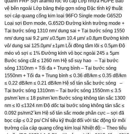
quanh FRP Sợi aramid róc vỏ cáp Lớp nhựa HDPE bảo
vệ bên ngoài Lớp băng thép gợn sóng Đặc tính kỹ thuật
sợi cáp quang cống kim loại 96FO Single mode G652D
Loại sợi Đơn mode, G.652D Đường kính trường mode +
Tại bước sóng 1310 nm/ dung sai + Tại bước sóng 1550
nm/ dung sai 9.2 µm/ ±0.5µm 10.4 µm/ ±0.8µm Đường kính
vỏ/ dung sai 125.0µm/ ±1µm Lỗi đồng tâm lõi ≤ 0.5µm Độ
méo vỏ sợi ≤ 1% Đường kính vỏ bọc ngoài 245 ± 5µm
Bước sóng cắt ≤ 1260 nm Hệ số suy hao – Tại bước
sóng 1310nm + Tối đa + Trung bình – Tại bước sóng
1550nm + Tối đa + Trung bình ≤ 0.36 dB/km ≤ 0.35 dB/km
≤ 0.22 dB/km ≤ 0.21 dB/km Hệ số tán sắc bước sóng –
Tại bước sóng 1310nm – Tại bước sóng 1550nm ≤ 3.5
ps/nm´km ≤ 18 ps/nm´km Bước sóng không tán sắc 1300
nm ≤ l0 ≤1324 nm Độ dốc tại bước sóng không tán sắc ≤
0.092 ps/nm2´km Hệ số tán sắc mode phân cực – sợi đã
bọc cáp ≤ 0.2 ps/ Chỉ tiêu kỹ thuật đối với tác động từ môi
trường của cáp quang cống kim loại Nhiệt độ: – Theo tiêu