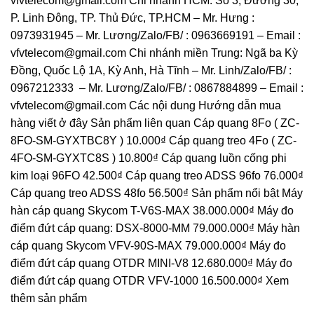
vfvtelecom@gmail.com Chi nhánh HCM: Số 3, Đường 30,
P. Linh Đông, TP. Thủ Đức, TP.HCM – Mr. Hưng :
0973931945 – Mr. Lương/Zalo/FB/ : 0963669191 – Email :
vfvtelecom@gmail.com Chi nhánh miền Trung: Ngã ba Kỳ
Đồng, Quốc Lộ 1A, Kỳ Anh, Hà Tĩnh – Mr. Linh/Zalo/FB/ :
0967212333 – Mr. Lương/Zalo/FB/ : 0867884899 – Email :
vfvtelecom@gmail.com Các nội dung Hướng dẫn mua
hàng viết ở đây Sản phẩm liên quan Cáp quang 8Fo ( ZC-
8FO-SM-GYXTBC8Y ) 10.000₫ Cáp quang treo 4Fo ( ZC-
4FO-SM-GYXTC8S ) 10.800₫ Cáp quang luồn cống phi
kim loại 96FO 42.500₫ Cáp quang treo ADSS 96fo 76.000₫
Cáp quang treo ADSS 48fo 56.500₫ Sản phẩm nổi bật Máy
hàn cáp quang Skycom T-V6S-MAX 38.000.000₫ Máy đo
điểm đứt cáp quang: DSX-8000-MM 79.000.000₫ Máy hàn
cáp quang Skycom VFV-90S-MAX 79.000.000₫ Máy đo
điểm đứt cáp quang OTDR MINI-V8 12.680.000₫ Máy đo
điểm đứt cáp quang OTDR VFV-1000 16.500.000₫ Xem
thêm sản phẩm