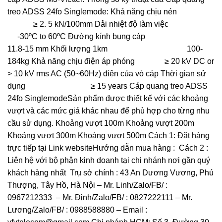
treo ADSS 24fo Singlemode: Khả năng chịu nén
≥ 2. 5 kN/100mm Dải nhiệt độ làm việc
-30ºC to 60ºC Đường kính bụng cáp
11.8-15 mm Khối lượng 1km 100-
184kg Khả năng chịu điện áp phóng ≥ 20 kV DC or
> 10 kV rms AC (50~60Hz) điện của vỏ cáp Thời gian sử
dụng ≥ 15 years Cáp quang treo ADSS
24fo SinglemodeSản phẩm được thiết kế với các khoảng
vượt và các mức giá khác nhau để phù hợp cho từng nhu
cầu sử dụng. Khoảng vượt 100m Khoảng vượt 200m
Khoảng vượt 300m Khoảng vượt 500m Cách 1: Đặt hàng
trực tiếp tại Link websiteHướng dẫn mua hàng : Cách 2 :
Liên hệ với bộ phận kinh doanh tại chi nhánh nơi gần quý
khách hàng nhất Trụ sở chính : 43 An Dương Vương, Phú
Thượng, Tây Hồ, Hà Nội – Mr. Linh/Zalo/FB/ :
0967212333 – Mr. Định/Zalo/FB/ : 0827222111 – Mr.
Lương/Zalo/FB/ : 0988588880 – Email :