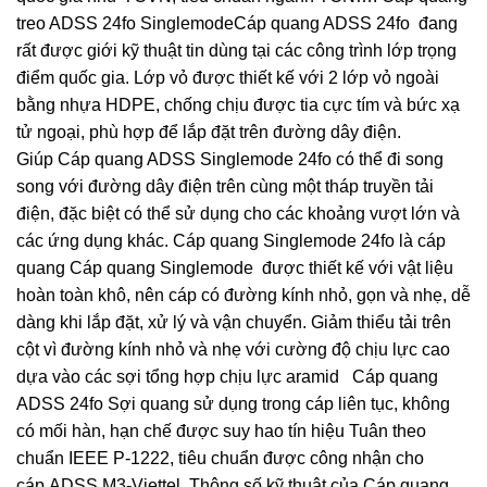
treo ADSS 24fo SinglemodeCáp quang ADSS 24fo đang
rất được giới kỹ thuật tin dùng tại các công trình lớp trọng
điểm quốc gia. Lớp vỏ được thiết kế với 2 lớp vỏ ngoài
bằng nhựa HDPE, chống chịu được tia cực tím và bức xạ
tử ngoại, phù hợp để lắp đặt trên đường dây điện.
Giúp Cáp quang ADSS Singlemode 24fo có thể đi song
song với đường dây điện trên cùng một tháp truyền tải
điện, đặc biệt có thể sử dụng cho các khoảng vượt lớn và
các ứng dụng khác. Cáp quang Singlemode 24fo là cáp
quang Cáp quang Singlemode được thiết kế với vật liệu
hoàn toàn khô, nên cáp có đường kính nhỏ, gọn và nhẹ, dễ
dàng khi lắp đặt, xử lý và vận chuyển. Giảm thiểu tải trên
cột vì đường kính nhỏ và nhẹ với cường độ chịu lực cao
dựa vào các sợi tổng hợp chịu lực aramid Cáp quang
ADSS 24fo Sợi quang sử dụng trong cáp liên tục, không
có mối hàn, hạn chế được suy hao tín hiệu Tuân theo
chuẩn IEEE P-1222, tiêu chuẩn được công nhận cho
cáp ADSS M3-Viettel. Thông số kỹ thuật của Cáp quang