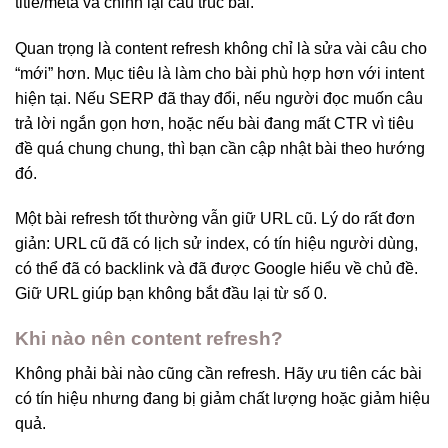
title/meta và chỉnh lại cấu trúc bài.
Quan trọng là content refresh không chỉ là sửa vài câu cho
“mới” hơn. Mục tiêu là làm cho bài phù hợp hơn với intent
hiện tại. Nếu SERP đã thay đổi, nếu người đọc muốn câu
trả lời ngắn gọn hơn, hoặc nếu bài đang mất CTR vì tiêu
đề quá chung chung, thì bạn cần cập nhật bài theo hướng
đó.
Một bài refresh tốt thường vẫn giữ URL cũ. Lý do rất đơn
giản: URL cũ đã có lịch sử index, có tín hiệu người dùng,
có thể đã có backlink và đã được Google hiểu về chủ đề.
Giữ URL giúp bạn không bắt đầu lại từ số 0.
Khi nào nên content refresh?
Không phải bài nào cũng cần refresh. Hãy ưu tiên các bài
có tín hiệu nhưng đang bị giảm chất lượng hoặc giảm hiệu
quả.