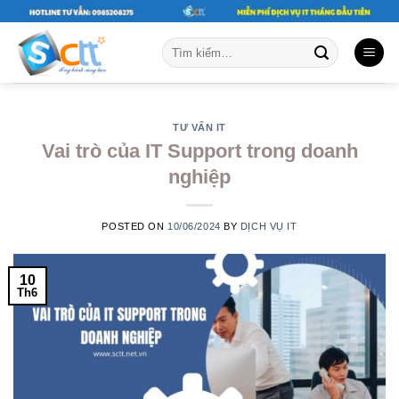
Skip
to
Tìm
content
kiếm:
TƯ VẤN IT
Vai trò của IT Support trong doanh
nghiệp
POSTED ON
10/06/2024
BY
DỊCH VỤ IT
10
Th6