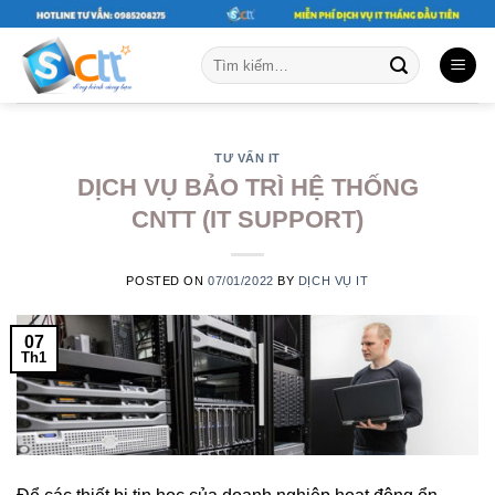
Skip
to
Tìm
content
kiếm:
TƯ VẤN IT
DỊCH VỤ BẢO TRÌ HỆ THỐNG
CNTT (IT SUPPORT)
POSTED ON
07/01/2022
BY
DỊCH VỤ IT
07
Th1