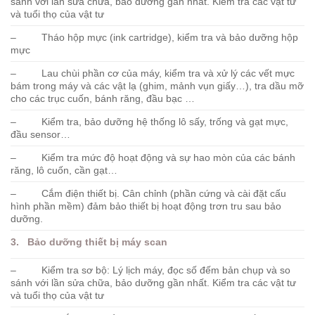
sánh với lần sửa chữa, bảo dưỡng gần nhất. Kiểm tra các vật tư
và tuổi thọ của vật tư
– Tháo hộp mực (ink cartridge), kiểm tra và bảo dưỡng hộp
mực
– Lau chùi phần cơ của máy, kiểm tra và xử lý các vết mực
bám trong máy và các vật lạ (ghim, mảnh vụn giấy…), tra dầu mỡ
cho các trục cuốn, bánh răng, đầu bạc …
– Kiểm tra, bảo dưỡng hệ thống lô sấy, trống và gạt mực,
đầu sensor…
– Kiểm tra mức độ hoạt động và sự hao mòn của các bánh
răng, lô cuốn, cần gạt…
– Cắm điện thiết bị. Cân chỉnh (phần cứng và cài đặt cấu
hình phần mềm) đảm bảo thiết bị hoạt động trơn tru sau bảo
dưỡng.
3. Bảo dưỡng thiết bị máy scan
– Kiểm tra sơ bộ: Lý lịch máy, đọc số đếm bản chụp và so
sánh với lần sửa chữa, bảo dưỡng gần nhất. Kiểm tra các vật tư
và tuổi thọ của vật tư