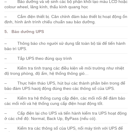
– Bảo dưỡng và vệ sinh các bộ phận khối tạo màu LCD hoặc
colour wheel, lăng kính, thấu kính quang học
– Cắm điện thiết bị. Cân chỉnh đảm bảo thiết bị hoạt động ổn
định, hình ảnh trình chiếu chuẩn sau bảo dưỡng.
5. Bảo dưỡng UPS
– Thông báo cho người sử dụng tắt toàn bộ tải để tiến hành
bảo trì UPS.
– Tắp UPS theo đúng quy trình
– Kiểm tra tình trạng các điều kiện về môi trường như nhiệt
độ trong phòng, độ ẩm, hệ thống thông gió…
– Thực hiện tháo UPS, hút bụi các thành phần bên trong để
bảo đảm UPS haotj động đúng theo các thông số của UPS.
– Kiểm tra hệ thống cung cấp điện, các mối nối để đảm bảo
các mối nối và hệ thống cung cấp điện hoạt động tốt.
– Cấp điện lại cho UPS và tiến hành kiểm tra UPS hoạt động
ở các chế độ: Normal, Back Up, ByPass (nếu có).
– Kiểm tra các thông số của UPS, nối máy tính với UPS để