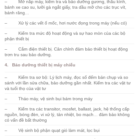
– Mở nắp máy, kiểm tra và bảo dưỡng gương, thấu kính,
bánh xe cao su, lưỡi gà ngắt giấy, tra dầu mỡ cho các trục vít,
bánh răng…
– Xử lý các vết ố mốc, hơi nước đọng trong máy (nếu có)
– Kiểm tra mức độ hoạt động và sự hao mòn của các bộ
phận thiết bị
– Cắm điện thiết bị. Cân chỉnh đảm bảo thiết bị hoạt động
trơn tru sau bảo dưỡng.
4. Bảo dưỡng thiết bị máy chiếu
– Kiểm tra sơ bộ: Lý lịch máy, đọc số đếm bản chụp và so
sánh với lần sửa chữa, bảo dưỡng gần nhất. Kiểm tra các vật tư
và tuổi thọ của vật tư
– Tháo máy, vệ sinh bụi bám trong máy
– Kiểm tra các transitor, mosfet, ballast, jack, hệ thống cấp
nguồn, bóng đèn, vi xử lý, tản nhiệt, bo mạch… đảm bảo không
có vấn đề bất thường
– Vệ sinh bộ phận quạt gió làm mát, lọc bụi