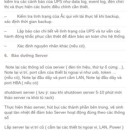
kiểm tra các cảnh báo của UPS như data log, event log, đèn chiri
thị và thực hiện các bước điều chỉnh cần thiết.
– Kiểm tra tình trạng của Ắc qui với tải thực tế khi backup,
xác định thời gian backup.
– Lập báo cáo chi tiết về tình trạng của UPS và tư vấn các
hành động khắc phục cần thiêt để đảm bảo an toàn cho hệ thống.
– Xác định nguyên nhân khác (nếu có).
6. Bảo dưỡng Server
Note lại các thông số của server ( đèn tín hiệu, thứ tự ổ cứng…),
Note lại vị trí, port cắm của thiết bị ngoại vi như usb, token …
(nếu có), Note lại đầu dây và port cắm LAN, Note lại đầu dây và
port HBA ( nếu có)
shutdown server ( lưu ý: sau khi shutdown server 5-10 phút mới
tháo server ra khỏi tủ rack)
Thực hiện tháo server, hút bụi các thành phần bên trong, vệ sinh
quạt tản nhiệt để đảm bảo Server hoạt động đúng theo các thông
số
Lắp server lại vị trí cũ ( cắm lại các thiết bị ngoại vi, LAN, Power )