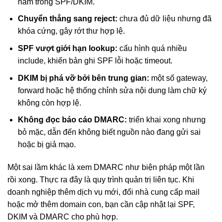
nằm trong SPF/DKIM.
Chuyển thẳng sang reject:
chưa đủ dữ liệu nhưng đã
khóa cứng, gây rớt thư hợp lệ.
SPF vượt giới hạn lookup:
cấu hình quá nhiều
include, khiến bản ghi SPF lỗi hoặc timeout.
DKIM bị phá vỡ bởi bên trung gian:
một số gateway,
forward hoặc hệ thống chỉnh sửa nội dung làm chữ ký
không còn hợp lệ.
Không đọc báo cáo DMARC:
triển khai xong nhưng
bỏ mặc, dẫn đến không biết nguồn nào đang gửi sai
hoặc bị giả mạo.
Một sai lầm khác là xem DMARC như biện pháp một lần
rồi xong. Thực ra đây là quy trình quản trị liên tục. Khi
doanh nghiệp thêm dịch vụ mới, đổi nhà cung cấp mail
hoặc mở thêm domain con, bạn cần cập nhật lại SPF,
DKIM và DMARC cho phù hợp.