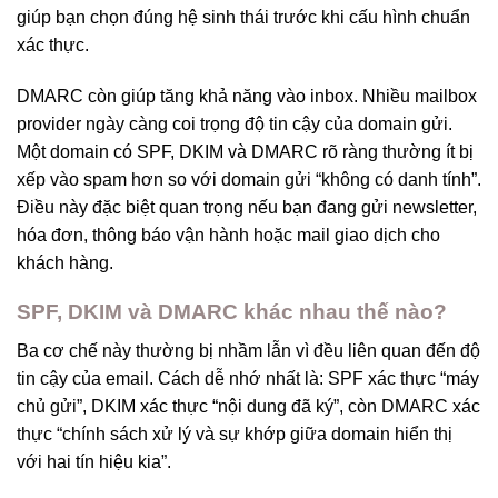
giúp bạn chọn đúng hệ sinh thái trước khi cấu hình chuẩn
xác thực.
DMARC còn giúp tăng khả năng vào inbox. Nhiều mailbox
provider ngày càng coi trọng độ tin cậy của domain gửi.
Một domain có SPF, DKIM và DMARC rõ ràng thường ít bị
xếp vào spam hơn so với domain gửi “không có danh tính”.
Điều này đặc biệt quan trọng nếu bạn đang gửi newsletter,
hóa đơn, thông báo vận hành hoặc mail giao dịch cho
khách hàng.
SPF, DKIM và DMARC khác nhau thế nào?
Ba cơ chế này thường bị nhầm lẫn vì đều liên quan đến độ
tin cậy của email. Cách dễ nhớ nhất là: SPF xác thực “máy
chủ gửi”, DKIM xác thực “nội dung đã ký”, còn DMARC xác
thực “chính sách xử lý và sự khớp giữa domain hiển thị
với hai tín hiệu kia”.