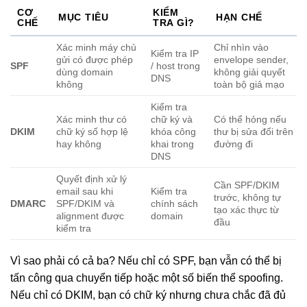
CƠ
KIỂM
MỤC TIÊU
HẠN CHẾ
CHẾ
TRA GÌ?
Xác minh máy chủ
Chỉ nhìn vào
Kiểm tra IP
gửi có được phép
envelope sender,
SPF
/ host trong
dùng domain
không giải quyết
DNS
không
toàn bộ giả mạo
Kiểm tra
Xác minh thư có
chữ ký và
Có thể hỏng nếu
DKIM
chữ ký số hợp lệ
khóa công
thư bị sửa đổi trên
hay không
khai trong
đường đi
DNS
Quyết định xử lý
Cần SPF/DKIM
email sau khi
Kiểm tra
trước, không tự
DMARC
SPF/DKIM và
chính sách
tạo xác thực từ
alignment được
domain
đầu
kiểm tra
Vì sao phải có cả ba? Nếu chỉ có SPF, bạn vẫn có thể bị
tấn công qua chuyển tiếp hoặc một số biến thể spoofing.
Nếu chỉ có DKIM, bạn có chữ ký nhưng chưa chắc đã đủ