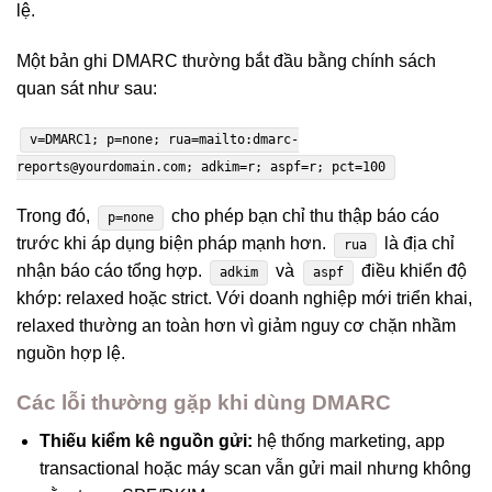
lệ.
Một bản ghi DMARC thường bắt đầu bằng chính sách
quan sát như sau:
v=DMARC1; p=none; rua=mailto:dmarc-
reports@yourdomain.com; adkim=r; aspf=r; pct=100
Trong đó,
cho phép bạn chỉ thu thập báo cáo
p=none
trước khi áp dụng biện pháp mạnh hơn.
là địa chỉ
rua
nhận báo cáo tổng hợp.
và
điều khiển độ
adkim
aspf
khớp: relaxed hoặc strict. Với doanh nghiệp mới triển khai,
relaxed thường an toàn hơn vì giảm nguy cơ chặn nhầm
nguồn hợp lệ.
Các lỗi thường gặp khi dùng DMARC
Thiếu kiểm kê nguồn gửi:
hệ thống marketing, app
transactional hoặc máy scan vẫn gửi mail nhưng không