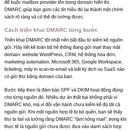
để buộc mailbox provider tôn trọng domain hiển thị.
DMARC giúp bạn gom các tín hiệu đó lại thành một chính
sách rõ ràng và có thể đo lường được.
Cách triển khai DMARC từng bước
Triển khai DMARC tốt nhất nên bắt đầu từ kiểm kê nguồn
gửi. Hãy liệt kê toàn bộ hệ thống đang gửi mail thay mặt
domain: website WordPress, CRM, hệ thống hóa đơn,
marketing automation, Microsoft 365, Google Workspace,
ticketing, máy in scan-to-email và bất kỳ dịch vụ SaaS nào
có gửi thư bằng domain của bạn.
Bước tiếp theo là đảm bảo SPF và DKIM hoạt động đúng
cho từng nguồn đó. Nhiều dự án thất bại không phải vì
DMARC khó, mà vì đội vận hành chưa kiểm kê đủ tất cả
nguồn gửi. Khi một nguồn hợp lệ bị bỏ quên, bạn sẽ thấy
thư bị fail và tưởng rằng DMARC “làm hỏng mail”, trong khi
thực tế là nguồn gửi chưa được đưa vào danh sách hợp