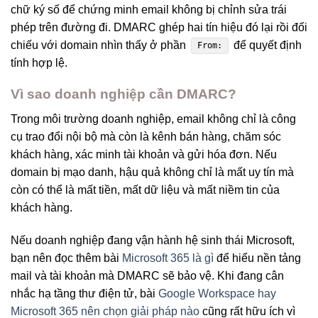
chữ ký số để chứng minh email không bị chỉnh sửa trái
phép trên đường đi. DMARC ghép hai tín hiệu đó lại rồi đối
chiếu với domain nhìn thấy ở phần
để quyết định
From:
tính hợp lệ.
Vì sao doanh nghiệp cần DMARC?
Trong môi trường doanh nghiệp, email không chỉ là công
cụ trao đổi nội bộ mà còn là kênh bán hàng, chăm sóc
khách hàng, xác minh tài khoản và gửi hóa đơn. Nếu
domain bị mạo danh, hậu quả không chỉ là mất uy tín mà
còn có thể là mất tiền, mất dữ liệu và mất niềm tin của
khách hàng.
Nếu doanh nghiệp đang vận hành hệ sinh thái Microsoft,
bạn nên đọc thêm bài
Microsoft 365 là gì
để hiểu nền tảng
mail và tài khoản mà DMARC sẽ bảo vệ. Khi đang cân
nhắc hạ tầng thư điện tử, bài
Google Workspace hay
Microsoft 365 nên chọn giải pháp nào
cũng rất hữu ích vì