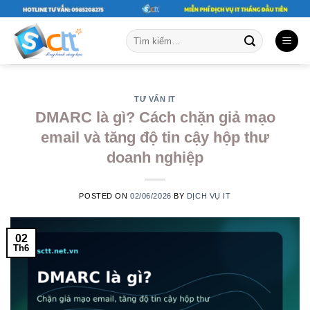
Skip
to
Tìm
content
kiếm:
TƯ VẤN IT
DMARC là gì? Cách chặn giả mạo
email và tăng độ tin cậy hộp thư
doanh nghiệp
POSTED ON
02/06/2026
BY
DỊCH VỤ IT
02
Th6