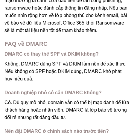
mạo thường là cánh cửa đầu tiên để tấn công phishing,
ransomware hoặc đánh cắp thông tin đăng nhập. Nếu bạn
muốn nhìn rộng hơn về lớp phòng thủ cho kênh email, bài
về bảo vệ dữ liệu Microsoft Office 365 khỏi Ransomware
sẽ là một tài liệu nền tốt để tham khảo thêm.
FAQ về DMARC
DMARC có thay thế SPF và DKIM không?
Không. DMARC dùng SPF và DKIM làm nền để xác thực.
Nếu không có SPF hoặc DKIM đúng, DMARC khó phát
huy hiệu quả.
Doanh nghiệp nhỏ có cần DMARC không?
Có. Dù quy mô nhỏ, domain vẫn có thể bị mạo danh để lừa
khách hàng hoặc nhân viên. DMARC là lớp bảo vệ tương
đối rẻ nhưng rất đáng đầu tư.
Nên đặt DMARC ở chính sách nào trước tiên?