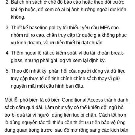
Bật chính sách ở chế độ báo cáo hoặc theo dõi trước
khi ép buộc, để xem có ai bị ảnh hưởng ngoài dự kiến
không.
Thiết kế baseline policy tối thiểu: yêu cầu MFA cho
nhóm rủi ro cao, chặn truy cập từ quốc gia không phục
vụ kinh doanh, và ưu tiên thiết bị đạt chuẩn.
Thêm ngoại lệ rất có kiểm soát, ví dụ tài khoản break-
glass, nhưng phải ghi log và xem lại định kỳ.
Theo dõi nhật ký, phản hồi của người dùng và dữ liệu
truy cập thực tế để tinh chỉnh chính sách thay vì giữ
nguyên mãi một cấu hình ban đầu.
Một lỗi phổ biến là cố biến Conditional Access thành danh
sách cấm quá dài. Làm như vậy có thể khiến đội ngũ hỗ
trợ bị quá tải vì người dùng liên tục bị chặn. Cách tốt hơn
là dùng nguyên tắc tối thiểu cần thiết: ưu tiên bảo vệ ứng
dụng quan trọng trước, sau đó mở rộng sang các kịch bản