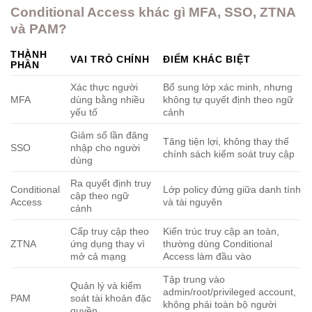
Conditional Access khác gì MFA, SSO, ZTNA
và PAM?
THÀNH
VAI TRÒ CHÍNH
ĐIỂM KHÁC BIỆT
PHẦN
Xác thực người
Bổ sung lớp xác minh, nhưng
MFA
dùng bằng nhiều
không tự quyết định theo ngữ
yếu tố
cảnh
Giảm số lần đăng
Tăng tiện lợi, không thay thế
SSO
nhập cho người
chính sách kiểm soát truy cập
dùng
Ra quyết định truy
Conditional
Lớp policy đứng giữa danh tính
cập theo ngữ
Access
và tài nguyên
cảnh
Cấp truy cập theo
Kiến trúc truy cập an toàn,
ZTNA
ứng dụng thay vì
thường dùng Conditional
mở cả mạng
Access làm đầu vào
Tập trung vào
Quản lý và kiểm
admin/root/privileged account,
PAM
soát tài khoản đặc
không phải toàn bộ người
quyền