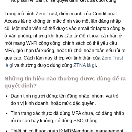
và phạm vi loại trừ sẽ quyết định kết quả cuối cùng.
Trong mô hình Zero Trust, điểm mạnh của Conditional
Access là nó không tin mặc định vào một lần đăng nhập
cũ. Một nhân viên có thể được vào email từ laptop công ty
ở văn phòng, nhưng khi truy cập từ điện thoại cá nhân ở
một mạng Wi-Fi công cộng, chính sách có thể yêu cầu
MFA, giới hạn tải xuống, hoặc từ chối hoàn toàn nếu rủi ro
quá cao. Cách làm này khớp với tinh thần của
Zero Trust
là gì
và thường được dùng cùng
ZTNA là gì
.
Những tín hiệu nào thường được dùng để ra
quyết định?
Danh tính người dùng: tên đăng nhập, nhóm, vai trò,
đơn vị kinh doanh, hoặc mức đặc quyền.
Tình trạng xác thực: đã dùng MFA chưa, có đăng nhập
rủi ro cao hay không, có dùng SSO không.
Thiết bị: có thuộc quản lý MDM/endpoint management