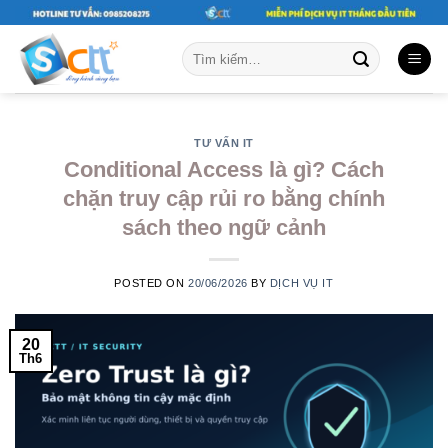
Skip
to
Tìm
content
kiếm:
TƯ VẤN IT
Conditional Access là gì? Cách
chặn truy cập rủi ro bằng chính
sách theo ngữ cảnh
POSTED ON
20/06/2026
BY
DỊCH VỤ IT
20
Th6