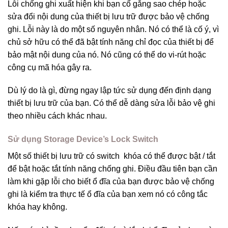
Lỗi chống ghi xuất hiện khi bạn cố gắng sao chép hoặc
sửa đổi nội dung của thiết bị lưu trữ được bảo vệ chống
ghi. Lỗi này là do một số nguyên nhân. Nó có thể là cố ý, vì
chủ sở hữu có thể đã bật tính năng chỉ đọc của thiết bị để
bảo mật nội dung của nó. Nó cũng có thể do vi-rút hoặc
công cụ mã hóa gây ra.
Dù lý do là gì, đừng ngay lập tức sử dụng đến định dạng
thiết bị lưu trữ của bạn. Có thể dễ dàng sửa lỗi bảo vệ ghi
theo nhiều cách khác nhau.
Sử dụng Storage Device’s Lock Switch
Một số thiết bị lưu trữ có switch khóa có thể được bật / tắt
để bật hoặc tắt tính năng chống ghi. Điều đầu tiên bạn cần
làm khi gặp lỗi cho biết ổ đĩa của bạn được bảo vệ chống
ghi là kiểm tra thực tế ổ đĩa của bạn xem nó có công tắc
khóa hay không.