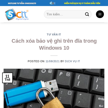
Skip
to
Tìm
content
kiếm:
TƯ VẤN IT
Cách xóa bảo vệ ghi trên đĩa trong
Windows 10
POSTED ON
11/08/2021
BY
DỊCH VỤ IT
11
Th8