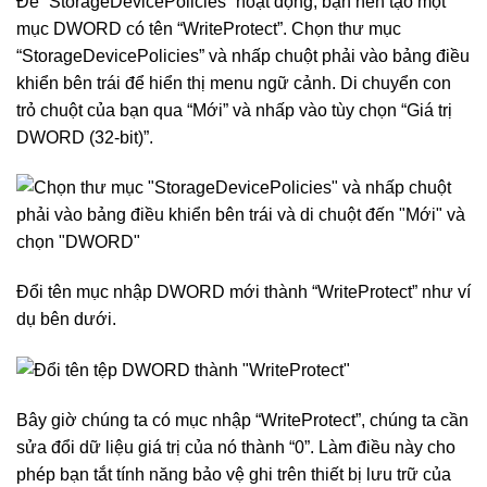
Để “StorageDevicePolicies” hoạt động, bạn nên tạo một
mục DWORD có tên “WriteProtect”. Chọn thư mục
“StorageDevicePolicies” và nhấp chuột phải vào bảng điều
khiển bên trái để hiển thị menu ngữ cảnh. Di chuyển con
trỏ chuột của bạn qua “Mới” và nhấp vào tùy chọn “Giá trị
DWORD (32-bit)”.
Đổi tên mục nhập DWORD mới thành “WriteProtect” như ví
dụ bên dưới.
Bây giờ chúng ta có mục nhập “WriteProtect”, chúng ta cần
sửa đổi dữ liệu giá trị của nó thành “0”. Làm điều này cho
phép bạn tắt tính năng bảo vệ ghi trên thiết bị lưu trữ của