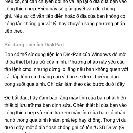
Nếu có, chỉ cần chuyển đổi nó và lắp lại ổ đĩa của bạn vào
cổng thích hợp. Điều này sẽ giải quyết vấn đề chống
ghi. Nếu sự cố vẫn tiếp diễn hoặc ổ đĩa của bạn không có
công tắc chống ghi vật lý, hãy chuyển sang phương pháp
tiếp theo.
Sử dụng Tiện ích DiskPart
Bạn có thể sử dụng tiện ích DiskPart của Windows để mở
khóa thiết bị lưu trữ của mình. Phương pháp này yêu cầu
tập lệnh cmd, nhưng đừng lo lắng nếu bạn không quen với
các tập lệnh cmd nâng cao vì bạn sẽ được hướng dẫn
trong suốt quá trình. Chỉ cần làm theo các bước dưới đây.
Để bắt đầu, hãy đảm bảo rằng máy tính của bạn phát hiện
thiết bị lưu trữ mà bạn định sửa. Chèn thiết bị của bạn vào
cổng thích hợp và kiểm tra xem máy tính của bạn có nhận
ra nó thông qua trình khám phá tệp hay không. Trong ví dụ
dưới đây, một ổ đĩa flash chống ghi có tên “USB Drive (G