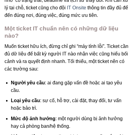
nhỏ” có trạng thái, deadline và lịch sử thay đổi. Khi cần xử
lý tại chỗ, ticket cũng cho đội
IT Onsite
thông tin đầy đủ để
đến đúng nơi, đúng việc, đúng mức ưu tiên.
Một ticket IT chuẩn nên có những dữ liệu
nào?
Muốn ticket hữu ích, đừng chỉ ghi “máy tính lỗi”. Ticket cần
đủ dữ liệu để bất kỳ người IT nào nhận việc cũng hiểu bối
cảnh và ra quyết định nhanh. Tối thiểu, một ticket nên có
các trường sau:
Người yêu cầu
: ai đang gặp vấn đề hoặc ai tạo yêu
cầu.
Loại yêu cầu
: sự cố, hỗ trợ, cài đặt, thay đổi, tư vấn
hoặc bảo trì.
Mức độ ảnh hưởng
: một người dùng bị ảnh hưởng
hay cả phòng ban/hệ thống.