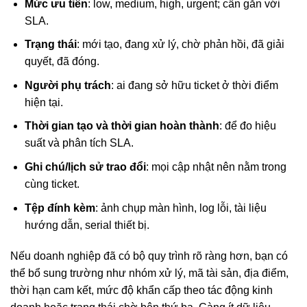
Mức ưu tiên
: low, medium, high, urgent; cần gắn với
SLA.
Trạng thái
: mới tạo, đang xử lý, chờ phản hồi, đã giải
quyết, đã đóng.
Người phụ trách
: ai đang sở hữu ticket ở thời điểm
hiện tại.
Thời gian tạo và thời gian hoàn thành
: để đo hiệu
suất và phân tích SLA.
Ghi chú/lịch sử trao đổi
: mọi cập nhật nên nằm trong
cùng ticket.
Tệp đính kèm
: ảnh chụp màn hình, log lỗi, tài liệu
hướng dẫn, serial thiết bị.
Nếu doanh nghiệp đã có bộ quy trình rõ ràng hơn, bạn có
thể bổ sung trường như nhóm xử lý, mã tài sản, địa điểm,
thời hạn cam kết, mức độ khẩn cấp theo tác động kinh