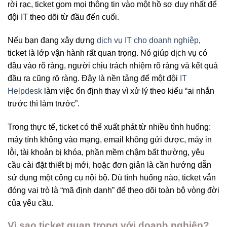
rời rạc, ticket gom mọi thông tin vào một hồ sơ duy nhất để
đội IT theo dõi từ đầu đến cuối.
Nếu bạn đang xây dựng
dịch vụ IT cho doanh nghiệp
,
ticket là lớp vận hành rất quan trọng. Nó giúp dịch vụ có
đầu vào rõ ràng, người chịu trách nhiệm rõ ràng và kết quả
đầu ra cũng rõ ràng. Đây là nền tảng để một đội
IT
Helpdesk
làm việc ổn định thay vì xử lý theo kiểu “ai nhắn
trước thì làm trước”.
Trong thực tế, ticket có thể xuất phát từ nhiều tình huống:
máy tính không vào mạng, email không gửi được, máy in
lỗi, tài khoản bị khóa, phần mềm chậm bất thường, yêu
cầu cài đặt thiết bị mới, hoặc đơn giản là cần hướng dẫn
sử dụng một công cụ nội bộ. Dù tình huống nào, ticket vẫn
đóng vai trò là “mã định danh” để theo dõi toàn bộ vòng đời
của yêu cầu.
Vì sao ticket quan trọng với doanh nghiệp?