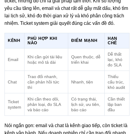
ticket, nhưng đó chỉ là giải pháp tạm thời. Khi số lượng
yêu cầu tăng lên, email và chat rất dễ gây mất dấu, khó tìm
lại lịch sử, khó đo thời gian xử lý và khó phân công trách
nhiệm. Ticket system giải quyết đúng các vấn đề đó.
PHÙ HỢP KHI
HẠN
KÊNH
ĐIỂM MẠNH
NÀO
CHẾ
Dễ thất
Khi cần gửi tài liệu
Quen thuộc, dễ
Email
lạc, khó
hoặc mô tả dài
triển khai
đo SLA
Trao đổi nhanh,
Thiếu
Chat
cần phản hồi tức
Nhanh, tiện
cấu trúc,
thì
khó audit
Khi cần theo dõi,
Có trạng thái,
Cần thiết
Ticket
phân loại, đo SLA
lịch sử, ưu tiên,
lập ban
system
và báo cáo
báo cáo
đầu
Nói ngắn gọn: email và chat là kênh giao tiếp, còn ticket là
kênh vận hành. Nếu doanh nghiệp chỉ cần trao đổi nhanh