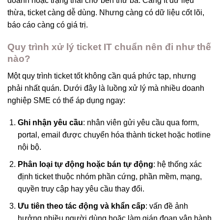
doanh hoặc trạng thái chờ bên thứ ba. Càng ít dữ liệu
thừa, ticket càng dễ dùng. Nhưng càng có dữ liệu cốt lõi,
báo cáo càng có giá trị.
Quy trình xử lý ticket IT chuẩn nên đi như thế
nào?
Một quy trình ticket tốt không cần quá phức tạp, nhưng
phải nhất quán. Dưới đây là luồng xử lý mà nhiều doanh
nghiệp SME có thể áp dụng ngay:
Ghi nhận yêu cầu
: nhân viên gửi yêu cầu qua form,
portal, email được chuyển hóa thành ticket hoặc hotline
nội bộ.
Phân loại tự động hoặc bán tự động
: hệ thống xác
định ticket thuộc nhóm phần cứng, phần mềm, mạng,
quyền truy cập hay yêu cầu thay đổi.
Ưu tiên theo tác động và khẩn cấp
: vấn đề ảnh
hưởng nhiều người dùng hoặc làm gián đoạn vận hành