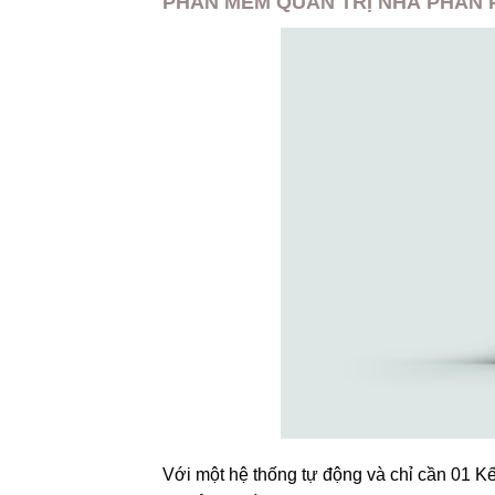
PHẦN MỀM QUẢN TRỊ NHÀ PHÂN P
Với một hệ thống tự động và chỉ cần 01 Kế 