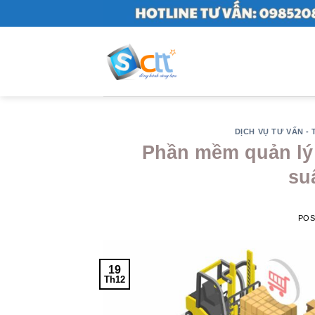
Skip
to
content
DỊCH VỤ TƯ VẤN -
Phần mềm quản lý 
su
PO
19
Th12