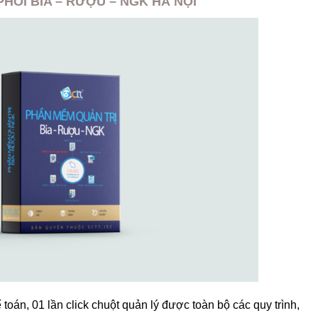
HỐI BIA – RƯỢU – NGK HÀ NỘI
toán, 01 lần click chuột quản lý được toàn bộ các quy trình,