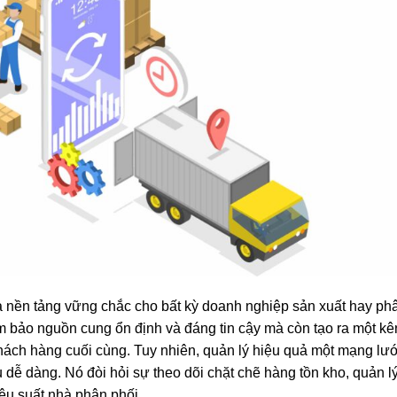
là nền tảng vững chắc cho bất kỳ doanh nghiệp sản xuất hay ph
 bảo nguồn cung ổn định và đáng tin cậy mà còn tạo ra một k
hách hàng cuối cùng. Tuy nhiên, quản lý hiệu quả một mạng lướ
 dễ dàng. Nó đòi hỏi sự theo dõi chặt chẽ hàng tồn kho, quản l
ệu suất nhà phân phối.