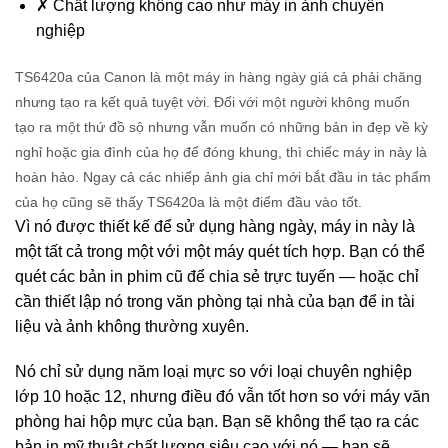
✗
Chất lượng không cao như máy in ảnh chuyên
nghiệp
TS6420a
của Canon là một máy in hàng ngày giá cả phải chăng
nhưng tạo ra kết quả tuyệt vời. Đối với một người không muốn
tạo ra một thứ đồ sộ nhưng vẫn muốn có những bản in đẹp về kỳ
nghỉ hoặc gia đình của họ để đóng khung, thì chiếc máy in này là
hoàn hảo. Ngay cả các nhiếp ảnh gia chỉ mới bắt đầu in tác phẩm
của họ cũng sẽ thấy TS6420a là một điểm đầu vào tốt.
Vì nó được thiết kế để sử dụng hàng ngày, máy in này là
một tất cả trong một với một máy quét tích hợp. Bạn có thể
quét các bản in phim cũ để chia sẻ trực tuyến — hoặc chỉ
cần thiết lập nó trong văn phòng tại nhà của bạn để in tài
liệu và ảnh không thường xuyên.
Nó chỉ sử dụng năm loại mực so với loại chuyên nghiệp
lớp 10 hoặc 12, nhưng điều đó vẫn tốt hơn so với máy văn
phòng hai hộp mực của bạn. Bạn sẽ không thể tạo ra các
bản in mỹ thuật chất lượng siêu cao với nó — bạn sẽ