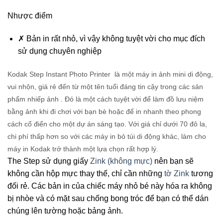
Nhược điểm
✗
Bản in rất nhỏ, vì vậy không tuyệt vời cho mục đích
sử dụng chuyên nghiệp
Kodak Step Instant Photo Printer
là một máy in ảnh mini di động,
vui nhộn, giá rẻ đến từ một tên tuổi đáng tin cậy trong các sản
phẩm nhiếp ảnh . Đó là một cách tuyệt vời để làm đồ lưu niệm
bằng ảnh khi đi chơi với bạn bè hoặc để in nhanh theo phong
cách cổ điển cho một dự án sáng tạo. Với giá chỉ dưới 70 đô la,
chi phí thấp hơn so với các máy in bỏ túi di động khác, làm cho
máy in Kodak trở thành một lựa chọn rất hợp lý.
The Step sử dụng giấy
Zink (không mực)
nên bạn sẽ
không cần hộp mực thay thế, chỉ cần những
tờ Zink
tương
đối rẻ. Các bản in của chiếc máy nhỏ bé này hóa ra không
bị nhòe và có mặt sau chống bong tróc để bạn có thể dán
chúng lên tường hoặc bảng ảnh.