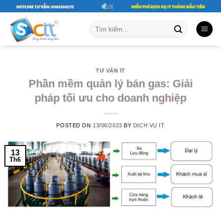
Skip
to
Tìm
content
kiếm:
TƯ VẤN IT
Phần mềm quản lý bán gas: Giải
pháp tối ưu cho doanh nghiệp
POSTED ON
13/06/2023
BY
DỊCH VỤ IT
13
Th6