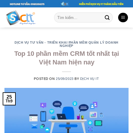
Skip
to
Tìm
content
kiếm:
DỊCH VỤ TƯ VẤN - TRIỂN KHAI PHẦN MỀM QUẢN LÝ DOANH
NGHIỆP
Top 10 phần mềm CRM tốt nhất tại
Việt Nam hiện nay
POSTED ON
25/09/2023
BY
DỊCH VỤ IT
25
Th9