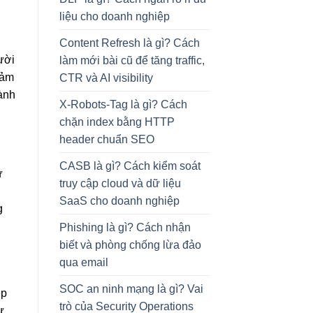
liệu cho doanh nghiệp
Content Refresh là gì? Cách
ười
làm mới bài cũ để tăng traffic,
iảm
CTR và AI visibility
gành
X-Robots-Tag là gì? Cách
chặn index bằng HTTP
header chuẩn SEO
CASB là gì? Cách kiểm soát
ự
truy cập cloud và dữ liệu
SaaS cho doanh nghiệp
g
Phishing là gì? Cách nhận
biết và phòng chống lừa đảo
qua email
SOC an ninh mạng là gì? Vai
ệp
trò của Security Operations
ự