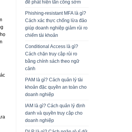
để phát hiện tấn công sớm
Phishing-resistant MFA là gì?
m
Cách xác thực chống lừa đảo
ng
giúp doanh nghiệp giảm rủi ro
 họ
chiếm tài khoản
ên
Conditional Access là gì?
Cách chặn truy cập rủi ro
bằng chính sách theo ngữ
cảnh
các
PAM là gì? Cách quản lý tài
khoản đặc quyền an toàn cho
doanh nghiệp
IAM là gì? Cách quản lý định
danh và quyền truy cập cho
đưa
doanh nghiệp
DLP là gì? Cách ngăn rò rỉ dữ