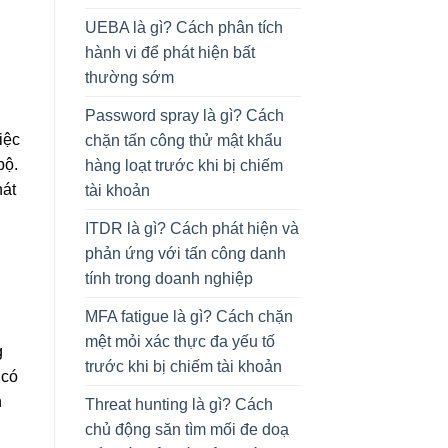
UEBA là gì? Cách phân tích
hành vi để phát hiện bất
thường sớm
Password spray là gì? Cách
iệc
chặn tấn công thử mật khẩu
bộ.
hàng loạt trước khi bị chiếm
hát
tài khoản
ITDR là gì? Cách phát hiện và
phản ứng với tấn công danh
tính trong doanh nghiệp
MFA fatigue là gì? Cách chặn
mệt mỏi xác thực đa yếu tố
g
trước khi bị chiếm tài khoản
 có
n
Threat hunting là gì? Cách
chủ động săn tìm mối đe doạ