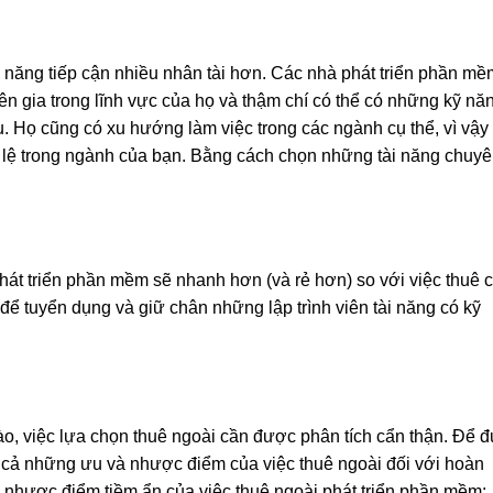
hả năng tiếp cận nhiều nhân tài hơn. Các nhà phát triển phần mề
n gia trong lĩnh vực của họ và thậm chí có thể có những kỹ nă
. Họ cũng có xu hướng làm việc trong các ngành cụ thể, vì vậy
g lệ trong ngành của bạn. Bằng cách chọn những tài năng chuy
hát triển phần mềm sẽ nhanh hơn (và rẻ hơn) so với việc thuê 
ó để tuyển dụng và giữ chân những lập trình viên tài năng có kỹ
ào, việc lựa chọn thuê ngoài cần được phân tích cẩn thận. Để 
tất cả những ưu và nhược điểm của việc thuê ngoài đối với hoàn
 nhược điểm tiềm ẩn của việc thuê ngoài phát triển phần mềm: