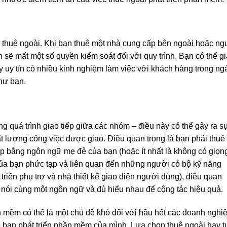
c thuê ngoài. Khi bạn thuê một nhà cung cấp bên ngoài hoặc ng
n sẽ mất một số quyền kiểm soát đối với quy trình. Bạn có thể g
ty uy tín có nhiều kinh nghiệm làm việc với khách hàng trong n
hư bạn.
ng quá trình giao tiếp giữa các nhóm – điều này có thể gây ra s
 lượng công việc được giao. Điều quan trọng là bạn phải thuê
ếp bằng ngôn ngữ mẹ đẻ của bạn (hoặc ít nhất là không có giọn
của bạn phức tạp và liên quan đến những người có bộ kỹ năng
triển phụ trợ và nhà thiết kế giao diện người dùng), điều quan
 nói cùng một ngôn ngữ và đủ hiểu nhau để cộng tác hiệu quả.
n mềm có thể là một chủ đề khó đối với hầu hết các doanh nghi
p
bạn
phát triển
phần mềm của mình.
Lựa chọn thuê ngoài hay t