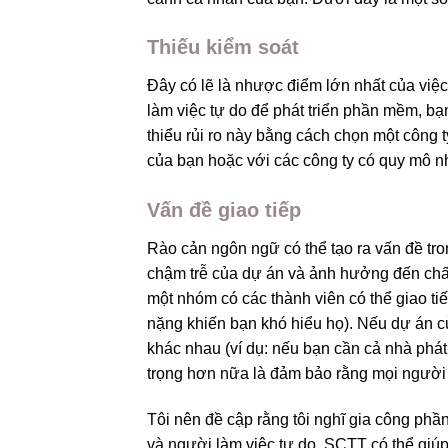
Thiếu kiểm soát
Đây có lẽ là nhược điểm lớn nhất của việ
làm việc tự do để phát triển phần mềm, bạ
thiểu rủi ro này bằng cách chọn một công 
của bạn hoặc với các công ty có quy mô n
Vấn đề giao tiếp
Rào cản ngôn ngữ có thể tạo ra vấn đề tro
chậm trễ của dự án và ảnh hưởng đến chất
một nhóm có các thành viên có thể giao ti
nặng khiến bạn khó hiểu họ). Nếu dự án 
khác nhau (ví dụ: nếu bạn cần cả nhà phát 
trọng hơn nữa là đảm bảo rằng mọi người
Tôi nên đề cập rằng tôi nghĩ gia công phầ
và người làm việc tự do.
SCTT
có thể
giú